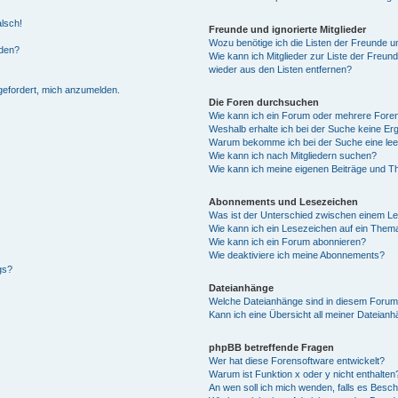
alsch!
Freunde und ignorierte Mitglieder
Wozu benötige ich die Listen der Freunde un
rden?
Wie kann ich Mitglieder zur Liste der Freund
wieder aus den Listen entfernen?
fgefordert, mich anzumelden.
Die Foren durchsuchen
Wie kann ich ein Forum oder mehrere For
Weshalb erhalte ich bei der Suche keine Er
Warum bekomme ich bei der Suche eine lee
Wie kann ich nach Mitgliedern suchen?
Wie kann ich meine eigenen Beiträge und T
Abonnements und Lesezeichen
Was ist der Unterschied zwischen einem L
Wie kann ich ein Lesezeichen auf ein Them
Wie kann ich ein Forum abonnieren?
Wie deaktiviere ich meine Abonnements?
gs?
Dateianhänge
Welche Dateianhänge sind in diesem Forum
Kann ich eine Übersicht all meiner Dateian
phpBB betreffende Fragen
Wer hat diese Forensoftware entwickelt?
Warum ist Funktion x oder y nicht enthalten
An wen soll ich mich wenden, falls es Besc