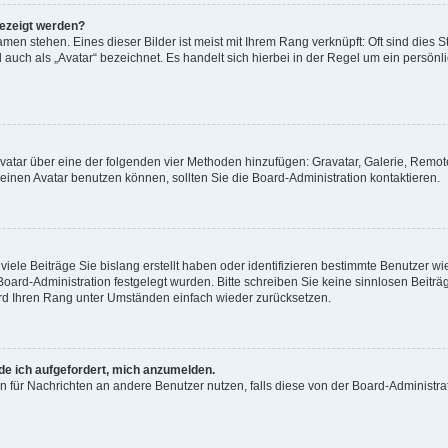
gezeigt werden?
men stehen. Eines dieser Bilder ist meist mit Ihrem Rang verknüpft: Oft sind dies S
auch als „Avatar“ bezeichnet. Es handelt sich hierbei in der Regel um ein persönl
 Avatar über eine der folgenden vier Methoden hinzufügen: Gravatar, Galerie, Rem
inen Avatar benutzen können, sollten Sie die Board-Administration kontaktieren.
iele Beiträge Sie bislang erstellt haben oder identifizieren bestimmte Benutzer
 Board-Administration festgelegt wurden. Bitte schreiben Sie keine sinnlosen Beit
wird Ihren Rang unter Umständen einfach wieder zurücksetzen.
rde ich aufgefordert, mich anzumelden.
ion für Nachrichten an andere Benutzer nutzen, falls diese von der Board-Administ