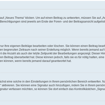
f „Neues Thema“ klicken. Um auf einen Beitrag zu antworten, müssen Sie auf „Ant
e Berechtigungen sind jeweils am Ende der Foren- und der Beitragsansicht aufgeliste
nur Ihre eigenen Beiträge bearbeiten oder löschen. Sie können einen Beitrag bear
nen begrenzten Zeitraum nach seiner Erstellung möglich. Wenn bereits jemand auf Ih
 die Anzahl als auch der letzte Zeitpunkt der Bearbeitungen angezeigt. Dieser Hi
 Beitrag überarbeitet hat. Diese können jedoch, falls sie es für nötig halten, eine 
hen können, wenn bereits jemand darauf geantwortet hat.
hst eine solche in den Einstellungen in Ihrem persönlichen Bereich entwerfen. Na
 aktivieren. Sie können eine Signatur auch hinzufügen, indem Sie in Ihrem persö
gnatur verfassen möchten, so können Sie dort einfach das Kontrollkästchen „Signa