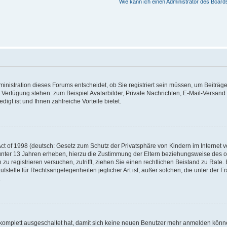
Wie kann ich einen Administrator des Board
nistration dieses Forums entscheidet, ob Sie registriert sein müssen, um Beiträge z
ur Verfügung stehen: zum Beispiel Avatarbilder, Private Nachrichten, E-Mail-Versand
igt ist und Ihnen zahlreiche Vorteile bietet.
t of 1998 (deutsch: Gesetz zum Schutz der Privatsphäre von Kindern im Internet vo
unter 13 Jahren erheben, hierzu die Zustimmung der Eltern beziehungsweise des o
h zu registrieren versuchen, zutrifft, ziehen Sie einen rechtlichen Beistand zu Rat
stelle für Rechtsangelegenheiten jeglicher Art ist; außer solchen, die unter der 
.
 komplett ausgeschaltet hat, damit sich keine neuen Benutzer mehr anmelden könne