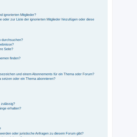
d ignorierten Mitglieder?
e oder zur Liste der ignorierten Mitglieder hinzufügen oder diese
en durchsuchen?
gebnisse?
re Seite?
hemen finden?
esezeichen und einem Abonnements für ein Thema oder Forum?
a setzen oder ein Thema abonnieren?
 zulässig?
hänge erhalten?
?
hwerden oder juristische Anfragen zu diesem Forum gibt?