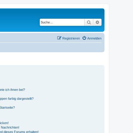
Suche
Erweiterte Suche
Registrieren
Anmelden
ete ich ihnen bei?
en farbig dargestellt?
tartseite?
icken!
 Nachrichten!
ed dieses Forums erhalten!