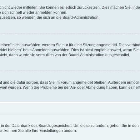
rt nicht wieder mitteilen, Sie können es jedoch zurücksetzen. Dies machen Sie, in
e sich schnell wieder anmelden können.
ckzusetzen, so wenden Sie sich an die Board-Administration.
ben“ nicht auswählen, werden Sie nur für eine Sitzung angemeldet. Dies verhinde
et bleiben“ beim Anmelden auswählen. Dies ist nicht empfehlenswert, wenn Sie s
steht, dann wurde sie vermutlich von der Board-Administration ausgeschaltet.
 hat und die dafür sorgen, dass Sie im Forum angemeldet bleiben. Außerdem ermögl
ktiviert wurden. Wenn Sie Probleme bei der An- oder Abmeldung haben, kann es hel
en in der Datenbank des Boards gespeichert. Um diese zu ändern, gehen Sie in den 
rt können Sie alle Ihre Einstellungen ändern.