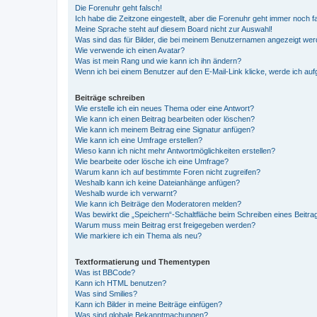
Die Forenuhr geht falsch!
Ich habe die Zeitzone eingestellt, aber die Forenuhr geht immer noch f
Meine Sprache steht auf diesem Board nicht zur Auswahl!
Was sind das für Bilder, die bei meinem Benutzernamen angezeigt we
Wie verwende ich einen Avatar?
Was ist mein Rang und wie kann ich ihn ändern?
Wenn ich bei einem Benutzer auf den E-Mail-Link klicke, werde ich au
Beiträge schreiben
Wie erstelle ich ein neues Thema oder eine Antwort?
Wie kann ich einen Beitrag bearbeiten oder löschen?
Wie kann ich meinem Beitrag eine Signatur anfügen?
Wie kann ich eine Umfrage erstellen?
Wieso kann ich nicht mehr Antwortmöglichkeiten erstellen?
Wie bearbeite oder lösche ich eine Umfrage?
Warum kann ich auf bestimmte Foren nicht zugreifen?
Weshalb kann ich keine Dateianhänge anfügen?
Weshalb wurde ich verwarnt?
Wie kann ich Beiträge den Moderatoren melden?
Was bewirkt die „Speichern“-Schaltfläche beim Schreiben eines Beitra
Warum muss mein Beitrag erst freigegeben werden?
Wie markiere ich ein Thema als neu?
Textformatierung und Thementypen
Was ist BBCode?
Kann ich HTML benutzen?
Was sind Smilies?
Kann ich Bilder in meine Beiträge einfügen?
Was sind globale Bekanntmachungen?