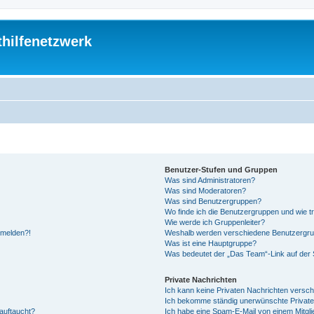
thilfenetzwerk
Benutzer-Stufen und Gruppen
Was sind Administratoren?
Was sind Moderatoren?
Was sind Benutzergruppen?
Wo finde ich die Benutzergruppen und wie tr
Wie werde ich Gruppenleiter?
anmelden?!
Weshalb werden verschiedene Benutzergrupp
Was ist eine Hauptgruppe?
Was bedeutet der „Das Team“-Link auf der S
Private Nachrichten
Ich kann keine Privaten Nachrichten versch
Ich bekomme ständig unerwünschte Private
auftaucht?
Ich habe eine Spam-E-Mail von einem Mitgli