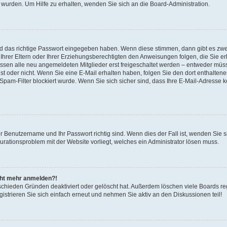
 wurden. Um Hilfe zu erhalten, wenden Sie sich an die Board-Administration.
nd das richtige Passwort eingegeben haben. Wenn diese stimmen, dann gibt es zw
Ihrer Eltern oder Ihrer Erziehungsberechtigten den Anweisungen folgen, die Sie erh
üssen alle neu angemeldeten Mitglieder erst freigeschaltet werden – entweder müsse
 ist oder nicht. Wenn Sie eine E-Mail erhalten haben, folgen Sie den dort enthalte
pam-Filter blockiert wurde. Wenn Sie sich sicher sind, dass Ihre E-Mail-Adresse 
hr Benutzername und Ihr Passwort richtig sind. Wenn dies der Fall ist, wenden Sie
gurationsproblem mit der Website vorliegt, welches ein Administrator lösen muss.
icht mehr anmelden?!
schieden Gründen deaktiviert oder gelöscht hat. Außerdem löschen viele Boards reg
strieren Sie sich einfach erneut und nehmen Sie aktiv an den Diskussionen teil!