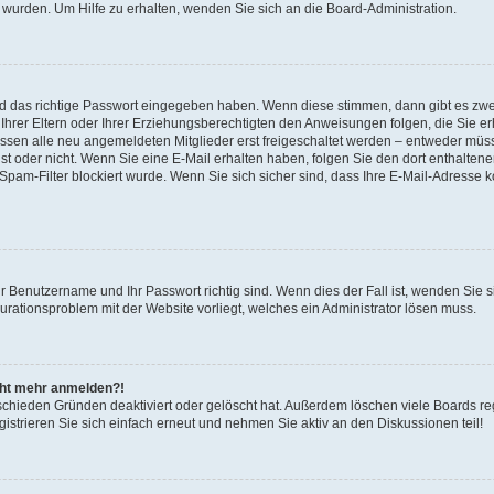
 wurden. Um Hilfe zu erhalten, wenden Sie sich an die Board-Administration.
nd das richtige Passwort eingegeben haben. Wenn diese stimmen, dann gibt es zw
Ihrer Eltern oder Ihrer Erziehungsberechtigten den Anweisungen folgen, die Sie erh
üssen alle neu angemeldeten Mitglieder erst freigeschaltet werden – entweder müsse
 ist oder nicht. Wenn Sie eine E-Mail erhalten haben, folgen Sie den dort enthalte
pam-Filter blockiert wurde. Wenn Sie sich sicher sind, dass Ihre E-Mail-Adresse 
hr Benutzername und Ihr Passwort richtig sind. Wenn dies der Fall ist, wenden Sie
gurationsproblem mit der Website vorliegt, welches ein Administrator lösen muss.
icht mehr anmelden?!
schieden Gründen deaktiviert oder gelöscht hat. Außerdem löschen viele Boards reg
strieren Sie sich einfach erneut und nehmen Sie aktiv an den Diskussionen teil!