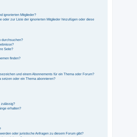
d ignorierten Mitglieder?
e oder zur Liste der ignorierten Mitglieder hinzufügen oder diese
en durchsuchen?
gebnisse?
re Seite?
hemen finden?
esezeichen und einem Abonnements für ein Thema oder Forum?
a setzen oder ein Thema abonnieren?
 zulässig?
hänge erhalten?
?
hwerden oder juristische Anfragen zu diesem Forum gibt?