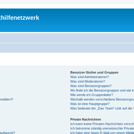
thilfenetzwerk
Benutzer-Stufen und Gruppen
Was sind Administratoren?
Was sind Moderatoren?
Was sind Benutzergruppen?
Wo finde ich die Benutzergruppen und wie tr
Wie werde ich Gruppenleiter?
anmelden?!
Weshalb werden verschiedene Benutzergrupp
Was ist eine Hauptgruppe?
Was bedeutet der „Das Team“-Link auf der S
Private Nachrichten
Ich kann keine Privaten Nachrichten versch
Ich bekomme ständig unerwünschte Private
auftaucht?
Ich habe eine Spam-E-Mail von einem Mitgli