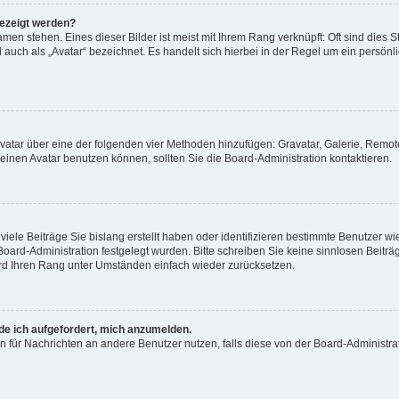
gezeigt werden?
men stehen. Eines dieser Bilder ist meist mit Ihrem Rang verknüpft: Oft sind dies S
auch als „Avatar“ bezeichnet. Es handelt sich hierbei in der Regel um ein persönl
 Avatar über eine der folgenden vier Methoden hinzufügen: Gravatar, Galerie, Rem
inen Avatar benutzen können, sollten Sie die Board-Administration kontaktieren.
iele Beiträge Sie bislang erstellt haben oder identifizieren bestimmte Benutzer
 Board-Administration festgelegt wurden. Bitte schreiben Sie keine sinnlosen Beit
wird Ihren Rang unter Umständen einfach wieder zurücksetzen.
rde ich aufgefordert, mich anzumelden.
ion für Nachrichten an andere Benutzer nutzen, falls diese von der Board-Administ