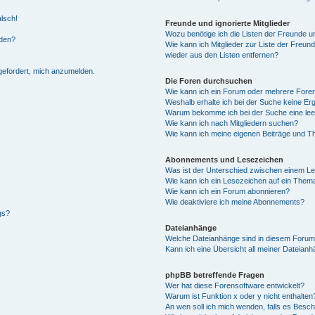
alsch!
Freunde und ignorierte Mitglieder
Wozu benötige ich die Listen der Freunde un
rden?
Wie kann ich Mitglieder zur Liste der Freund
wieder aus den Listen entfernen?
fgefordert, mich anzumelden.
Die Foren durchsuchen
Wie kann ich ein Forum oder mehrere For
Weshalb erhalte ich bei der Suche keine Er
Warum bekomme ich bei der Suche eine lee
Wie kann ich nach Mitgliedern suchen?
Wie kann ich meine eigenen Beiträge und T
Abonnements und Lesezeichen
Was ist der Unterschied zwischen einem L
Wie kann ich ein Lesezeichen auf ein Them
Wie kann ich ein Forum abonnieren?
Wie deaktiviere ich meine Abonnements?
gs?
Dateianhänge
Welche Dateianhänge sind in diesem Forum
Kann ich eine Übersicht all meiner Dateian
phpBB betreffende Fragen
Wer hat diese Forensoftware entwickelt?
Warum ist Funktion x oder y nicht enthalten
An wen soll ich mich wenden, falls es Besc