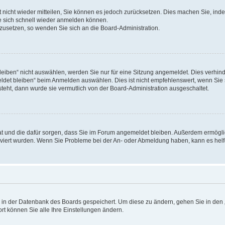
rt nicht wieder mitteilen, Sie können es jedoch zurücksetzen. Dies machen Sie, in
e sich schnell wieder anmelden können.
ckzusetzen, so wenden Sie sich an die Board-Administration.
ben“ nicht auswählen, werden Sie nur für eine Sitzung angemeldet. Dies verhinde
et bleiben“ beim Anmelden auswählen. Dies ist nicht empfehlenswert, wenn Sie s
steht, dann wurde sie vermutlich von der Board-Administration ausgeschaltet.
 hat und die dafür sorgen, dass Sie im Forum angemeldet bleiben. Außerdem ermögl
ktiviert wurden. Wenn Sie Probleme bei der An- oder Abmeldung haben, kann es hel
en in der Datenbank des Boards gespeichert. Um diese zu ändern, gehen Sie in den 
rt können Sie alle Ihre Einstellungen ändern.