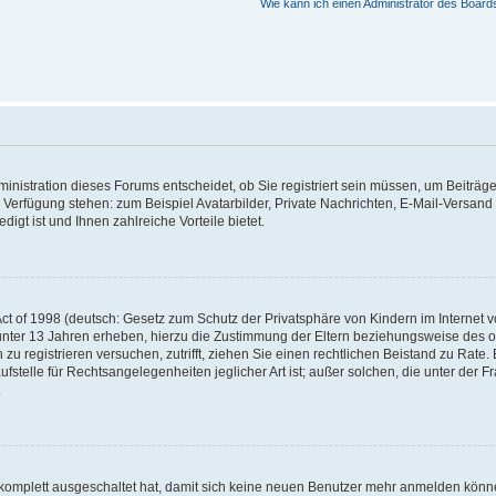
Wie kann ich einen Administrator des Board
nistration dieses Forums entscheidet, ob Sie registriert sein müssen, um Beiträge z
ur Verfügung stehen: zum Beispiel Avatarbilder, Private Nachrichten, E-Mail-Versand
igt ist und Ihnen zahlreiche Vorteile bietet.
t of 1998 (deutsch: Gesetz zum Schutz der Privatsphäre von Kindern im Internet vo
unter 13 Jahren erheben, hierzu die Zustimmung der Eltern beziehungsweise des o
h zu registrieren versuchen, zutrifft, ziehen Sie einen rechtlichen Beistand zu Rat
stelle für Rechtsangelegenheiten jeglicher Art ist; außer solchen, die unter der 
.
 komplett ausgeschaltet hat, damit sich keine neuen Benutzer mehr anmelden könne