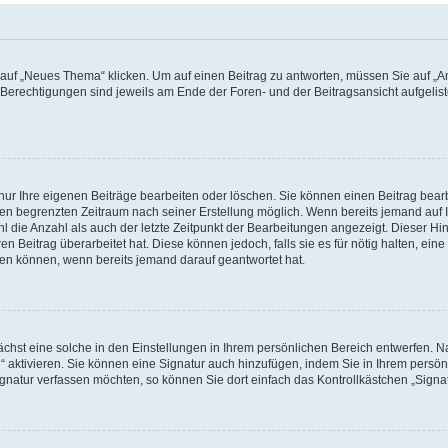
f „Neues Thema“ klicken. Um auf einen Beitrag zu antworten, müssen Sie auf „Ant
e Berechtigungen sind jeweils am Ende der Foren- und der Beitragsansicht aufgeliste
nur Ihre eigenen Beiträge bearbeiten oder löschen. Sie können einen Beitrag bear
nen begrenzten Zeitraum nach seiner Erstellung möglich. Wenn bereits jemand auf Ih
 die Anzahl als auch der letzte Zeitpunkt der Bearbeitungen angezeigt. Dieser Hi
 Beitrag überarbeitet hat. Diese können jedoch, falls sie es für nötig halten, eine 
hen können, wenn bereits jemand darauf geantwortet hat.
hst eine solche in den Einstellungen in Ihrem persönlichen Bereich entwerfen. Na
 aktivieren. Sie können eine Signatur auch hinzufügen, indem Sie in Ihrem persö
gnatur verfassen möchten, so können Sie dort einfach das Kontrollkästchen „Signa