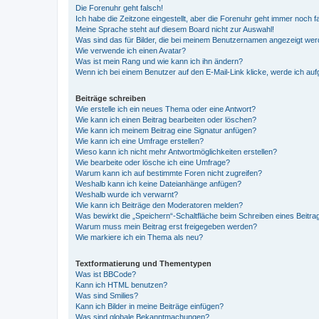
Die Forenuhr geht falsch!
Ich habe die Zeitzone eingestellt, aber die Forenuhr geht immer noch f
Meine Sprache steht auf diesem Board nicht zur Auswahl!
Was sind das für Bilder, die bei meinem Benutzernamen angezeigt we
Wie verwende ich einen Avatar?
Was ist mein Rang und wie kann ich ihn ändern?
Wenn ich bei einem Benutzer auf den E-Mail-Link klicke, werde ich au
Beiträge schreiben
Wie erstelle ich ein neues Thema oder eine Antwort?
Wie kann ich einen Beitrag bearbeiten oder löschen?
Wie kann ich meinem Beitrag eine Signatur anfügen?
Wie kann ich eine Umfrage erstellen?
Wieso kann ich nicht mehr Antwortmöglichkeiten erstellen?
Wie bearbeite oder lösche ich eine Umfrage?
Warum kann ich auf bestimmte Foren nicht zugreifen?
Weshalb kann ich keine Dateianhänge anfügen?
Weshalb wurde ich verwarnt?
Wie kann ich Beiträge den Moderatoren melden?
Was bewirkt die „Speichern“-Schaltfläche beim Schreiben eines Beitra
Warum muss mein Beitrag erst freigegeben werden?
Wie markiere ich ein Thema als neu?
Textformatierung und Thementypen
Was ist BBCode?
Kann ich HTML benutzen?
Was sind Smilies?
Kann ich Bilder in meine Beiträge einfügen?
Was sind globale Bekanntmachungen?