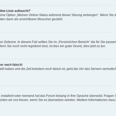
ine-Liste auftaucht?
 eine Option „Meinen Online-Status während dieser Sitzung verbergen“. Wenn Sie d
rden dann als unsichtbarer Besucher gezählt.
n Zeitzone. In diesem Fall sollten Sie im „Persönlichen Bereich“ die für Sie passend
 Sie noch nicht registriert sind, ist dies ein guter Grund, dies jetzt zu tun.
mer noch falsch!
ellt haben und die Zeit trotzdem noch falsch ist, geht die Uhr des Servers vermutlic
 installiert oder niemand hat das Forum bislang in Ihre Sprache übersetzt. Fragen 
t, würden wir uns freuen, wenn Sie es übersetzen würden. Weitere Informationen da