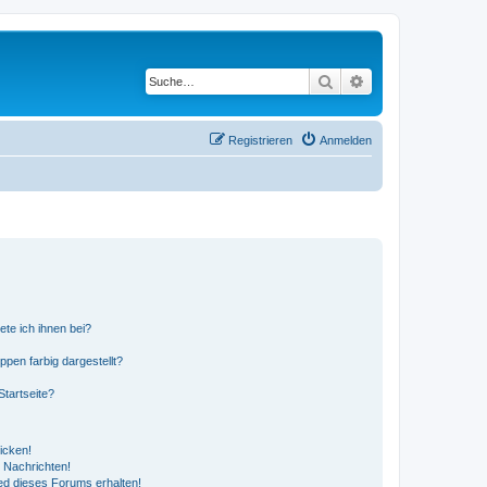
Suche
Erweiterte Suche
Registrieren
Anmelden
ete ich ihnen bei?
en farbig dargestellt?
tartseite?
icken!
 Nachrichten!
ed dieses Forums erhalten!