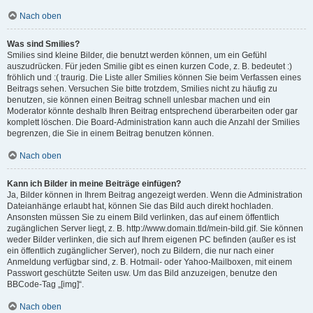
Nach oben
Was sind Smilies?
Smilies sind kleine Bilder, die benutzt werden können, um ein Gefühl
auszudrücken. Für jeden Smilie gibt es einen kurzen Code, z. B. bedeutet :)
fröhlich und :( traurig. Die Liste aller Smilies können Sie beim Verfassen eines
Beitrags sehen. Versuchen Sie bitte trotzdem, Smilies nicht zu häufig zu
benutzen, sie können einen Beitrag schnell unlesbar machen und ein
Moderator könnte deshalb Ihren Beitrag entsprechend überarbeiten oder gar
komplett löschen. Die Board-Administration kann auch die Anzahl der Smilies
begrenzen, die Sie in einem Beitrag benutzen können.
Nach oben
Kann ich Bilder in meine Beiträge einfügen?
Ja, Bilder können in Ihrem Beitrag angezeigt werden. Wenn die Administration
Dateianhänge erlaubt hat, können Sie das Bild auch direkt hochladen.
Ansonsten müssen Sie zu einem Bild verlinken, das auf einem öffentlich
zugänglichen Server liegt, z. B. http://www.domain.tld/mein-bild.gif. Sie können
weder Bilder verlinken, die sich auf Ihrem eigenen PC befinden (außer es ist
ein öffentlich zugänglicher Server), noch zu Bildern, die nur nach einer
Anmeldung verfügbar sind, z. B. Hotmail- oder Yahoo-Mailboxen, mit einem
Passwort geschützte Seiten usw. Um das Bild anzuzeigen, benutze den
BBCode-Tag „[img]“.
Nach oben