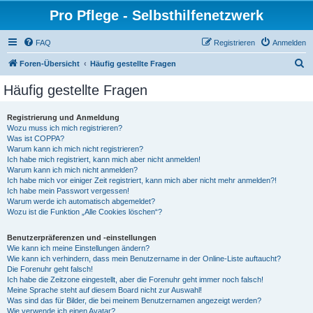
Pro Pflege - Selbsthilfenetzwerk
FAQ
Registrieren
Anmelden
S
Foren-Übersicht
Häufig gestellte Fragen
u
Häufig gestellte Fragen
c
h
Registrierung und Anmeldung
Wozu muss ich mich registrieren?
e
Was ist COPPA?
Warum kann ich mich nicht registrieren?
Ich habe mich registriert, kann mich aber nicht anmelden!
Warum kann ich mich nicht anmelden?
Ich habe mich vor einiger Zeit registriert, kann mich aber nicht mehr anmelden?!
Ich habe mein Passwort vergessen!
Warum werde ich automatisch abgemeldet?
Wozu ist die Funktion „Alle Cookies löschen“?
Benutzerpräferenzen und -einstellungen
Wie kann ich meine Einstellungen ändern?
Wie kann ich verhindern, dass mein Benutzername in der Online-Liste auftaucht?
Die Forenuhr geht falsch!
Ich habe die Zeitzone eingestellt, aber die Forenuhr geht immer noch falsch!
Meine Sprache steht auf diesem Board nicht zur Auswahl!
Was sind das für Bilder, die bei meinem Benutzernamen angezeigt werden?
Wie verwende ich einen Avatar?