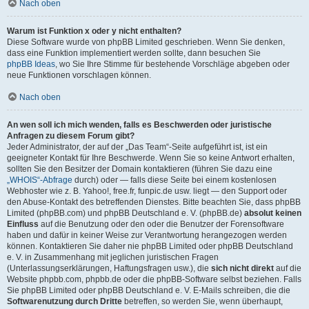
Nach oben
Warum ist Funktion x oder y nicht enthalten?
Diese Software wurde von phpBB Limited geschrieben. Wenn Sie denken,
dass eine Funktion implementiert werden sollte, dann besuchen Sie
phpBB Ideas
, wo Sie Ihre Stimme für bestehende Vorschläge abgeben oder
neue Funktionen vorschlagen können.
Nach oben
An wen soll ich mich wenden, falls es Beschwerden oder juristische
Anfragen zu diesem Forum gibt?
Jeder Administrator, der auf der „Das Team“-Seite aufgeführt ist, ist ein
geeigneter Kontakt für Ihre Beschwerde. Wenn Sie so keine Antwort erhalten,
sollten Sie den Besitzer der Domain kontaktieren (führen Sie dazu eine
„WHOIS“-Abfrage
durch) oder — falls diese Seite bei einem kostenlosen
Webhoster wie z. B. Yahoo!, free.fr, funpic.de usw. liegt — den Support oder
den Abuse-Kontakt des betreffenden Dienstes. Bitte beachten Sie, dass phpBB
Limited (phpBB.com) und phpBB Deutschland e. V. (phpBB.de)
absolut keinen
Einfluss
auf die Benutzung oder den oder die Benutzer der Forensoftware
haben und dafür in keiner Weise zur Verantwortung herangezogen werden
können. Kontaktieren Sie daher nie phpBB Limited oder phpBB Deutschland
e. V. in Zusammenhang mit jeglichen juristischen Fragen
(Unterlassungserklärungen, Haftungsfragen usw.), die
sich nicht direkt
auf die
Website phpbb.com, phpbb.de oder die phpBB-Software selbst beziehen. Falls
Sie phpBB Limited oder phpBB Deutschland e. V. E-Mails schreiben, die die
Softwarenutzung durch Dritte
betreffen, so werden Sie, wenn überhaupt,