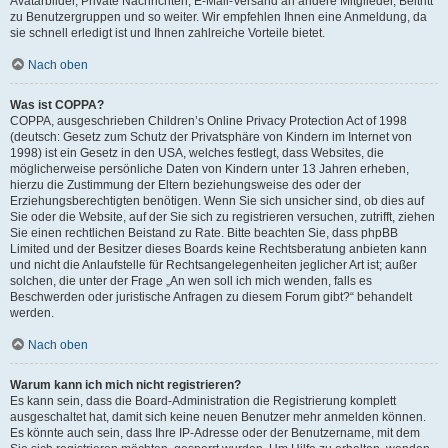
Avatarbilder, Private Nachrichten, E-Mail-Versand an andere Mitglieder, Beitritt
zu Benutzergruppen und so weiter. Wir empfehlen Ihnen eine Anmeldung, da
sie schnell erledigt ist und Ihnen zahlreiche Vorteile bietet.
Nach oben
Was ist COPPA?
COPPA, ausgeschrieben Children’s Online Privacy Protection Act of 1998
(deutsch: Gesetz zum Schutz der Privatsphäre von Kindern im Internet von
1998) ist ein Gesetz in den USA, welches festlegt, dass Websites, die
möglicherweise persönliche Daten von Kindern unter 13 Jahren erheben,
hierzu die Zustimmung der Eltern beziehungsweise des oder der
Erziehungsberechtigten benötigen. Wenn Sie sich unsicher sind, ob dies auf
Sie oder die Website, auf der Sie sich zu registrieren versuchen, zutrifft, ziehen
Sie einen rechtlichen Beistand zu Rate. Bitte beachten Sie, dass phpBB
Limited und der Besitzer dieses Boards keine Rechtsberatung anbieten kann
und nicht die Anlaufstelle für Rechtsangelegenheiten jeglicher Art ist; außer
solchen, die unter der Frage „An wen soll ich mich wenden, falls es
Beschwerden oder juristische Anfragen zu diesem Forum gibt?“ behandelt
werden.
Nach oben
Warum kann ich mich nicht registrieren?
Es kann sein, dass die Board-Administration die Registrierung komplett
ausgeschaltet hat, damit sich keine neuen Benutzer mehr anmelden können.
Es könnte auch sein, dass Ihre IP-Adresse oder der Benutzername, mit dem