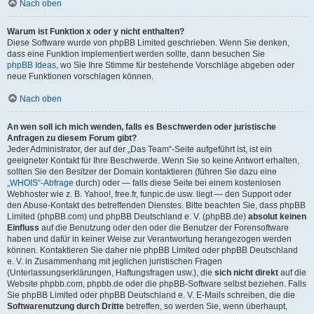
Nach oben
Warum ist Funktion x oder y nicht enthalten?
Diese Software wurde von phpBB Limited geschrieben. Wenn Sie denken,
dass eine Funktion implementiert werden sollte, dann besuchen Sie
phpBB Ideas
, wo Sie Ihre Stimme für bestehende Vorschläge abgeben oder
neue Funktionen vorschlagen können.
Nach oben
An wen soll ich mich wenden, falls es Beschwerden oder juristische
Anfragen zu diesem Forum gibt?
Jeder Administrator, der auf der „Das Team“-Seite aufgeführt ist, ist ein
geeigneter Kontakt für Ihre Beschwerde. Wenn Sie so keine Antwort erhalten,
sollten Sie den Besitzer der Domain kontaktieren (führen Sie dazu eine
„WHOIS“-Abfrage
durch) oder — falls diese Seite bei einem kostenlosen
Webhoster wie z. B. Yahoo!, free.fr, funpic.de usw. liegt — den Support oder
den Abuse-Kontakt des betreffenden Dienstes. Bitte beachten Sie, dass phpBB
Limited (phpBB.com) und phpBB Deutschland e. V. (phpBB.de)
absolut keinen
Einfluss
auf die Benutzung oder den oder die Benutzer der Forensoftware
haben und dafür in keiner Weise zur Verantwortung herangezogen werden
können. Kontaktieren Sie daher nie phpBB Limited oder phpBB Deutschland
e. V. in Zusammenhang mit jeglichen juristischen Fragen
(Unterlassungserklärungen, Haftungsfragen usw.), die
sich nicht direkt
auf die
Website phpbb.com, phpbb.de oder die phpBB-Software selbst beziehen. Falls
Sie phpBB Limited oder phpBB Deutschland e. V. E-Mails schreiben, die die
Softwarenutzung durch Dritte
betreffen, so werden Sie, wenn überhaupt,