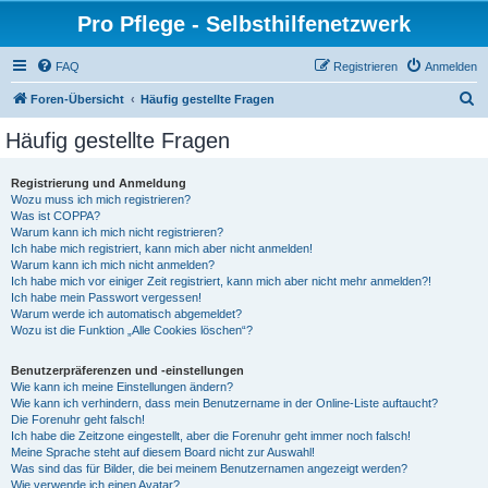
Pro Pflege - Selbsthilfenetzwerk
FAQ
Registrieren
Anmelden
S
Foren-Übersicht
Häufig gestellte Fragen
u
Häufig gestellte Fragen
c
h
Registrierung und Anmeldung
Wozu muss ich mich registrieren?
e
Was ist COPPA?
Warum kann ich mich nicht registrieren?
Ich habe mich registriert, kann mich aber nicht anmelden!
Warum kann ich mich nicht anmelden?
Ich habe mich vor einiger Zeit registriert, kann mich aber nicht mehr anmelden?!
Ich habe mein Passwort vergessen!
Warum werde ich automatisch abgemeldet?
Wozu ist die Funktion „Alle Cookies löschen“?
Benutzerpräferenzen und -einstellungen
Wie kann ich meine Einstellungen ändern?
Wie kann ich verhindern, dass mein Benutzername in der Online-Liste auftaucht?
Die Forenuhr geht falsch!
Ich habe die Zeitzone eingestellt, aber die Forenuhr geht immer noch falsch!
Meine Sprache steht auf diesem Board nicht zur Auswahl!
Was sind das für Bilder, die bei meinem Benutzernamen angezeigt werden?
Wie verwende ich einen Avatar?