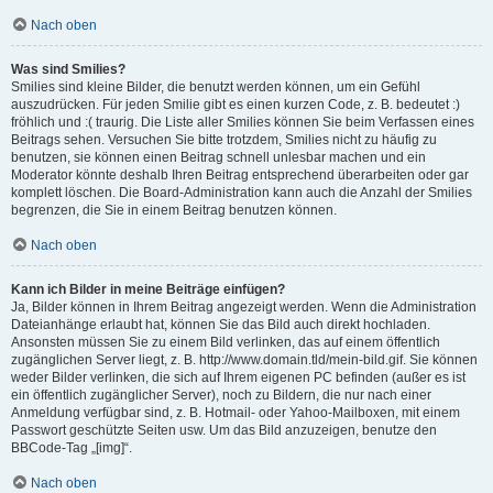
Nach oben
Was sind Smilies?
Smilies sind kleine Bilder, die benutzt werden können, um ein Gefühl
auszudrücken. Für jeden Smilie gibt es einen kurzen Code, z. B. bedeutet :)
fröhlich und :( traurig. Die Liste aller Smilies können Sie beim Verfassen eines
Beitrags sehen. Versuchen Sie bitte trotzdem, Smilies nicht zu häufig zu
benutzen, sie können einen Beitrag schnell unlesbar machen und ein
Moderator könnte deshalb Ihren Beitrag entsprechend überarbeiten oder gar
komplett löschen. Die Board-Administration kann auch die Anzahl der Smilies
begrenzen, die Sie in einem Beitrag benutzen können.
Nach oben
Kann ich Bilder in meine Beiträge einfügen?
Ja, Bilder können in Ihrem Beitrag angezeigt werden. Wenn die Administration
Dateianhänge erlaubt hat, können Sie das Bild auch direkt hochladen.
Ansonsten müssen Sie zu einem Bild verlinken, das auf einem öffentlich
zugänglichen Server liegt, z. B. http://www.domain.tld/mein-bild.gif. Sie können
weder Bilder verlinken, die sich auf Ihrem eigenen PC befinden (außer es ist
ein öffentlich zugänglicher Server), noch zu Bildern, die nur nach einer
Anmeldung verfügbar sind, z. B. Hotmail- oder Yahoo-Mailboxen, mit einem
Passwort geschützte Seiten usw. Um das Bild anzuzeigen, benutze den
BBCode-Tag „[img]“.
Nach oben