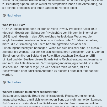
Avatarbilder, Private Nachrichten, E-Mail-Versand an andere Mitglieder, Beitritt
zu Benutzergruppen und so weiter. Wir empfehlen Ihnen eine Anmeldung, da
sie schnell erledigt ist und Ihnen zahlreiche Vorteile bietet.
Nach oben
Was ist COPPA?
COPPA, ausgeschrieben Children’s Online Privacy Protection Act of 1998
(deutsch: Gesetz zum Schutz der Privatsphäre von Kindern im Internet von
1998) ist ein Gesetz in den USA, welches festlegt, dass Websites, die
möglicherweise persönliche Daten von Kindern unter 13 Jahren erheben,
hierzu die Zustimmung der Eltern beziehungsweise des oder der
Erziehungsberechtigten benötigen. Wenn Sie sich unsicher sind, ob dies auf
Sie oder die Website, auf der Sie sich zu registrieren versuchen, zutrifft, ziehen
Sie einen rechtlichen Beistand zu Rate. Bitte beachten Sie, dass phpBB
Limited und der Besitzer dieses Boards keine Rechtsberatung anbieten kann
und nicht die Anlaufstelle für Rechtsangelegenheiten jeglicher Art ist; außer
solchen, die unter der Frage „An wen soll ich mich wenden, falls es
Beschwerden oder juristische Anfragen zu diesem Forum gibt?“ behandelt
werden.
Nach oben
Warum kann ich mich nicht registrieren?
Es kann sein, dass die Board-Administration die Registrierung komplett
ausgeschaltet hat, damit sich keine neuen Benutzer mehr anmelden können.
Es könnte auch sein, dass Ihre IP-Adresse oder der Benutzername, mit dem