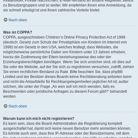
Avatarbilder, Private Nachrichten, E-Mail-Versand an andere Mitglieder, Beitritt
zu Benutzergruppen und so weiter. Wir empfehlen Ihnen eine Anmeldung, da
sie schnell erledigt ist und Ihnen zahlreiche Vorteile bietet.
Nach oben
Was ist COPPA?
COPPA, ausgeschrieben Children’s Online Privacy Protection Act of 1998
(deutsch: Gesetz zum Schutz der Privatsphäre von Kindern im Internet von
1998) ist ein Gesetz in den USA, welches festlegt, dass Websites, die
möglicherweise persönliche Daten von Kindern unter 13 Jahren erheben,
hierzu die Zustimmung der Eltern beziehungsweise des oder der
Erziehungsberechtigten benötigen. Wenn Sie sich unsicher sind, ob dies auf
Sie oder die Website, auf der Sie sich zu registrieren versuchen, zutrifft, ziehen
Sie einen rechtlichen Beistand zu Rate. Bitte beachten Sie, dass phpBB
Limited und der Besitzer dieses Boards keine Rechtsberatung anbieten kann
und nicht die Anlaufstelle für Rechtsangelegenheiten jeglicher Art ist; außer
solchen, die unter der Frage „An wen soll ich mich wenden, falls es
Beschwerden oder juristische Anfragen zu diesem Forum gibt?“ behandelt
werden.
Nach oben
Warum kann ich mich nicht registrieren?
Es kann sein, dass die Board-Administration die Registrierung komplett
ausgeschaltet hat, damit sich keine neuen Benutzer mehr anmelden können.
Es könnte auch sein, dass Ihre IP-Adresse oder der Benutzername, mit dem