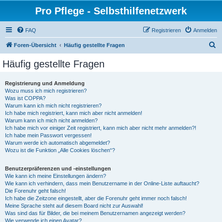
Pro Pflege - Selbsthilfenetzwerk
FAQ
Registrieren
Anmelden
S
Foren-Übersicht
Häufig gestellte Fragen
u
Häufig gestellte Fragen
c
h
Registrierung und Anmeldung
Wozu muss ich mich registrieren?
e
Was ist COPPA?
Warum kann ich mich nicht registrieren?
Ich habe mich registriert, kann mich aber nicht anmelden!
Warum kann ich mich nicht anmelden?
Ich habe mich vor einiger Zeit registriert, kann mich aber nicht mehr anmelden?!
Ich habe mein Passwort vergessen!
Warum werde ich automatisch abgemeldet?
Wozu ist die Funktion „Alle Cookies löschen“?
Benutzerpräferenzen und -einstellungen
Wie kann ich meine Einstellungen ändern?
Wie kann ich verhindern, dass mein Benutzername in der Online-Liste auftaucht?
Die Forenuhr geht falsch!
Ich habe die Zeitzone eingestellt, aber die Forenuhr geht immer noch falsch!
Meine Sprache steht auf diesem Board nicht zur Auswahl!
Was sind das für Bilder, die bei meinem Benutzernamen angezeigt werden?
Wie verwende ich einen Avatar?