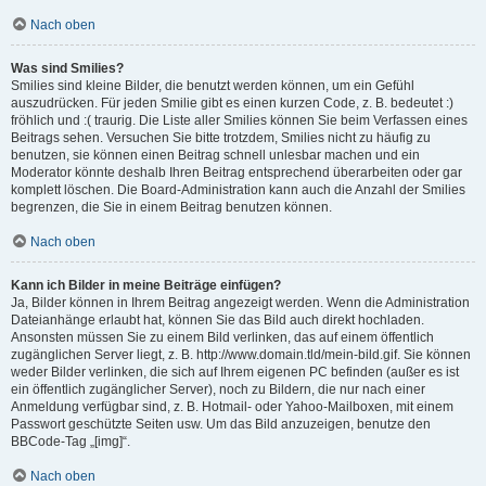
Nach oben
Was sind Smilies?
Smilies sind kleine Bilder, die benutzt werden können, um ein Gefühl
auszudrücken. Für jeden Smilie gibt es einen kurzen Code, z. B. bedeutet :)
fröhlich und :( traurig. Die Liste aller Smilies können Sie beim Verfassen eines
Beitrags sehen. Versuchen Sie bitte trotzdem, Smilies nicht zu häufig zu
benutzen, sie können einen Beitrag schnell unlesbar machen und ein
Moderator könnte deshalb Ihren Beitrag entsprechend überarbeiten oder gar
komplett löschen. Die Board-Administration kann auch die Anzahl der Smilies
begrenzen, die Sie in einem Beitrag benutzen können.
Nach oben
Kann ich Bilder in meine Beiträge einfügen?
Ja, Bilder können in Ihrem Beitrag angezeigt werden. Wenn die Administration
Dateianhänge erlaubt hat, können Sie das Bild auch direkt hochladen.
Ansonsten müssen Sie zu einem Bild verlinken, das auf einem öffentlich
zugänglichen Server liegt, z. B. http://www.domain.tld/mein-bild.gif. Sie können
weder Bilder verlinken, die sich auf Ihrem eigenen PC befinden (außer es ist
ein öffentlich zugänglicher Server), noch zu Bildern, die nur nach einer
Anmeldung verfügbar sind, z. B. Hotmail- oder Yahoo-Mailboxen, mit einem
Passwort geschützte Seiten usw. Um das Bild anzuzeigen, benutze den
BBCode-Tag „[img]“.
Nach oben