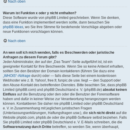
Nach oben
Warum ist Funktion x oder y nicht enthalten?
Diese Software wurde von phpBB Limited geschrieben. Wenn Sie denken,
dass eine Funktion implementiert werden sollte, dann besuchen Sie
phpBB Ideas
, wo Sie Ihre Stimme für bestehende Vorschläge abgeben oder
neue Funktionen vorschlagen können.
Nach oben
An wen soll ich mich wenden, falls es Beschwerden oder juristische
Anfragen zu diesem Forum gibt?
Jeder Administrator, der auf der „Das Team“-Seite aufgeführt ist, ist ein
geeigneter Kontakt für Ihre Beschwerde. Wenn Sie so keine Antwort erhalten,
sollten Sie den Besitzer der Domain kontaktieren (führen Sie dazu eine
„WHOIS“-Abfrage
durch) oder — falls diese Seite bei einem kostenlosen
Webhoster wie z. B. Yahoo!, free.fr, funpic.de usw. liegt — den Support oder
den Abuse-Kontakt des betreffenden Dienstes. Bitte beachten Sie, dass phpBB
Limited (phpBB.com) und phpBB Deutschland e. V. (phpBB.de)
absolut keinen
Einfluss
auf die Benutzung oder den oder die Benutzer der Forensoftware
haben und dafür in keiner Weise zur Verantwortung herangezogen werden
können. Kontaktieren Sie daher nie phpBB Limited oder phpBB Deutschland
e. V. in Zusammenhang mit jeglichen juristischen Fragen
(Unterlassungserklärungen, Haftungsfragen usw.), die
sich nicht direkt
auf die
Website phpbb.com, phpbb.de oder die phpBB-Software selbst beziehen. Falls
Sie phpBB Limited oder phpBB Deutschland e. V. E-Mails schreiben, die die
Softwarenutzung durch Dritte
betreffen, so werden Sie, wenn überhaupt,