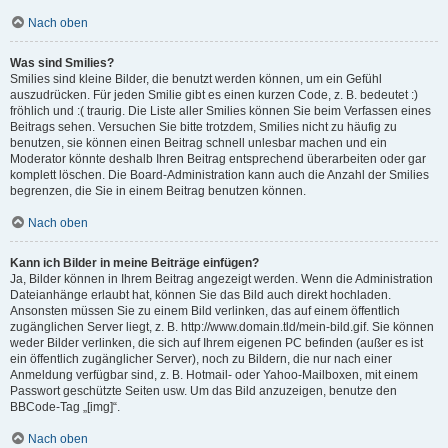
Nach oben
Was sind Smilies?
Smilies sind kleine Bilder, die benutzt werden können, um ein Gefühl
auszudrücken. Für jeden Smilie gibt es einen kurzen Code, z. B. bedeutet :)
fröhlich und :( traurig. Die Liste aller Smilies können Sie beim Verfassen eines
Beitrags sehen. Versuchen Sie bitte trotzdem, Smilies nicht zu häufig zu
benutzen, sie können einen Beitrag schnell unlesbar machen und ein
Moderator könnte deshalb Ihren Beitrag entsprechend überarbeiten oder gar
komplett löschen. Die Board-Administration kann auch die Anzahl der Smilies
begrenzen, die Sie in einem Beitrag benutzen können.
Nach oben
Kann ich Bilder in meine Beiträge einfügen?
Ja, Bilder können in Ihrem Beitrag angezeigt werden. Wenn die Administration
Dateianhänge erlaubt hat, können Sie das Bild auch direkt hochladen.
Ansonsten müssen Sie zu einem Bild verlinken, das auf einem öffentlich
zugänglichen Server liegt, z. B. http://www.domain.tld/mein-bild.gif. Sie können
weder Bilder verlinken, die sich auf Ihrem eigenen PC befinden (außer es ist
ein öffentlich zugänglicher Server), noch zu Bildern, die nur nach einer
Anmeldung verfügbar sind, z. B. Hotmail- oder Yahoo-Mailboxen, mit einem
Passwort geschützte Seiten usw. Um das Bild anzuzeigen, benutze den
BBCode-Tag „[img]“.
Nach oben