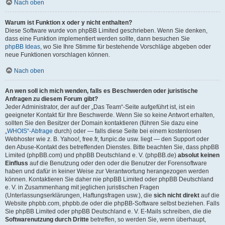
Nach oben
Warum ist Funktion x oder y nicht enthalten?
Diese Software wurde von phpBB Limited geschrieben. Wenn Sie denken,
dass eine Funktion implementiert werden sollte, dann besuchen Sie
phpBB Ideas
, wo Sie Ihre Stimme für bestehende Vorschläge abgeben oder
neue Funktionen vorschlagen können.
Nach oben
An wen soll ich mich wenden, falls es Beschwerden oder juristische
Anfragen zu diesem Forum gibt?
Jeder Administrator, der auf der „Das Team“-Seite aufgeführt ist, ist ein
geeigneter Kontakt für Ihre Beschwerde. Wenn Sie so keine Antwort erhalten,
sollten Sie den Besitzer der Domain kontaktieren (führen Sie dazu eine
„WHOIS“-Abfrage
durch) oder — falls diese Seite bei einem kostenlosen
Webhoster wie z. B. Yahoo!, free.fr, funpic.de usw. liegt — den Support oder
den Abuse-Kontakt des betreffenden Dienstes. Bitte beachten Sie, dass phpBB
Limited (phpBB.com) und phpBB Deutschland e. V. (phpBB.de)
absolut keinen
Einfluss
auf die Benutzung oder den oder die Benutzer der Forensoftware
haben und dafür in keiner Weise zur Verantwortung herangezogen werden
können. Kontaktieren Sie daher nie phpBB Limited oder phpBB Deutschland
e. V. in Zusammenhang mit jeglichen juristischen Fragen
(Unterlassungserklärungen, Haftungsfragen usw.), die
sich nicht direkt
auf die
Website phpbb.com, phpbb.de oder die phpBB-Software selbst beziehen. Falls
Sie phpBB Limited oder phpBB Deutschland e. V. E-Mails schreiben, die die
Softwarenutzung durch Dritte
betreffen, so werden Sie, wenn überhaupt,