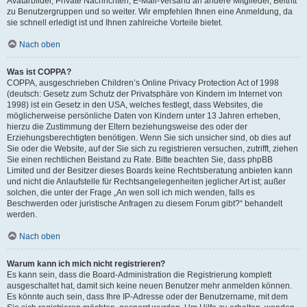
Avatarbilder, Private Nachrichten, E-Mail-Versand an andere Mitglieder, Beitritt
zu Benutzergruppen und so weiter. Wir empfehlen Ihnen eine Anmeldung, da
sie schnell erledigt ist und Ihnen zahlreiche Vorteile bietet.
Nach oben
Was ist COPPA?
COPPA, ausgeschrieben Children’s Online Privacy Protection Act of 1998
(deutsch: Gesetz zum Schutz der Privatsphäre von Kindern im Internet von
1998) ist ein Gesetz in den USA, welches festlegt, dass Websites, die
möglicherweise persönliche Daten von Kindern unter 13 Jahren erheben,
hierzu die Zustimmung der Eltern beziehungsweise des oder der
Erziehungsberechtigten benötigen. Wenn Sie sich unsicher sind, ob dies auf
Sie oder die Website, auf der Sie sich zu registrieren versuchen, zutrifft, ziehen
Sie einen rechtlichen Beistand zu Rate. Bitte beachten Sie, dass phpBB
Limited und der Besitzer dieses Boards keine Rechtsberatung anbieten kann
und nicht die Anlaufstelle für Rechtsangelegenheiten jeglicher Art ist; außer
solchen, die unter der Frage „An wen soll ich mich wenden, falls es
Beschwerden oder juristische Anfragen zu diesem Forum gibt?“ behandelt
werden.
Nach oben
Warum kann ich mich nicht registrieren?
Es kann sein, dass die Board-Administration die Registrierung komplett
ausgeschaltet hat, damit sich keine neuen Benutzer mehr anmelden können.
Es könnte auch sein, dass Ihre IP-Adresse oder der Benutzername, mit dem