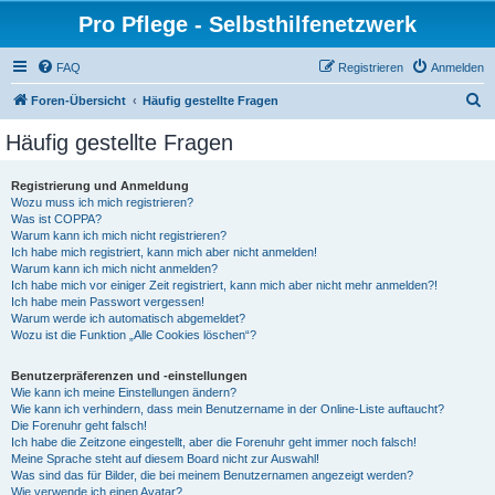
Pro Pflege - Selbsthilfenetzwerk
FAQ
Registrieren
Anmelden
S
Foren-Übersicht
Häufig gestellte Fragen
u
Häufig gestellte Fragen
c
h
Registrierung und Anmeldung
Wozu muss ich mich registrieren?
e
Was ist COPPA?
Warum kann ich mich nicht registrieren?
Ich habe mich registriert, kann mich aber nicht anmelden!
Warum kann ich mich nicht anmelden?
Ich habe mich vor einiger Zeit registriert, kann mich aber nicht mehr anmelden?!
Ich habe mein Passwort vergessen!
Warum werde ich automatisch abgemeldet?
Wozu ist die Funktion „Alle Cookies löschen“?
Benutzerpräferenzen und -einstellungen
Wie kann ich meine Einstellungen ändern?
Wie kann ich verhindern, dass mein Benutzername in der Online-Liste auftaucht?
Die Forenuhr geht falsch!
Ich habe die Zeitzone eingestellt, aber die Forenuhr geht immer noch falsch!
Meine Sprache steht auf diesem Board nicht zur Auswahl!
Was sind das für Bilder, die bei meinem Benutzernamen angezeigt werden?
Wie verwende ich einen Avatar?