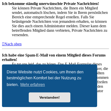
Ich bekomme ständig unerwünschte Private Nachrichten!
Sie können Private Nachrichten, die Ihnen ein Mitglied
sendet, automatisch löschen, indem Sie in Ihrem persönlichen
Bereich eine entsprechende Regel erstellen. Falls Sie
belästigende Nachrichten von jemandem erhalten, so können
Sie dies auch einem Administrator melden. Dieser kann dem
betreffenden Mitglied dann verbieten, Private Nachrichten zu
versenden.
Nach oben
Ich habe eine Spam-E-Mail von einem Mitglied dieses Forums
erhalten!
Es tut uns leid, das zu hören. Das E-Mail-Formular dieses
Forums hat einige Sicherheitsvorkehrungen, die Benutzer, die
Diese Website nutzt Cookies, um Ihnen den
solche Nachrichten senden, identifizieren sollen. Sie sollten
einem Administrator die komplette E-Mail, die Sie bekommen
bestmöglichen Komfort bei der Nutzung zu
haben, weiterleiten. Dabei ist es ganz wichtig, die Kopfzeilen
bieten.
Mehr erfahren
(Headers) mitzuschicken. Diese enthalten Details über den
Benutzer, der die E-Mail verschickt hat. Der Administrator
kann dann entsprechend reagieren.
Verstanden!
Nach oben