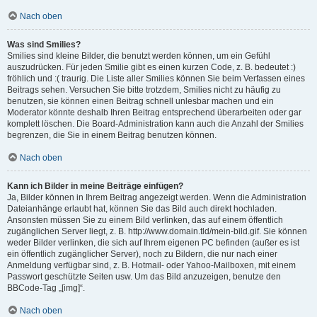
Nach oben
Was sind Smilies?
Smilies sind kleine Bilder, die benutzt werden können, um ein Gefühl
auszudrücken. Für jeden Smilie gibt es einen kurzen Code, z. B. bedeutet :)
fröhlich und :( traurig. Die Liste aller Smilies können Sie beim Verfassen eines
Beitrags sehen. Versuchen Sie bitte trotzdem, Smilies nicht zu häufig zu
benutzen, sie können einen Beitrag schnell unlesbar machen und ein
Moderator könnte deshalb Ihren Beitrag entsprechend überarbeiten oder gar
komplett löschen. Die Board-Administration kann auch die Anzahl der Smilies
begrenzen, die Sie in einem Beitrag benutzen können.
Nach oben
Kann ich Bilder in meine Beiträge einfügen?
Ja, Bilder können in Ihrem Beitrag angezeigt werden. Wenn die Administration
Dateianhänge erlaubt hat, können Sie das Bild auch direkt hochladen.
Ansonsten müssen Sie zu einem Bild verlinken, das auf einem öffentlich
zugänglichen Server liegt, z. B. http://www.domain.tld/mein-bild.gif. Sie können
weder Bilder verlinken, die sich auf Ihrem eigenen PC befinden (außer es ist
ein öffentlich zugänglicher Server), noch zu Bildern, die nur nach einer
Anmeldung verfügbar sind, z. B. Hotmail- oder Yahoo-Mailboxen, mit einem
Passwort geschützte Seiten usw. Um das Bild anzuzeigen, benutze den
BBCode-Tag „[img]“.
Nach oben