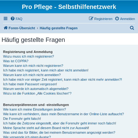
Pro Pflege - Selbsthilfenetzwerk
FAQ
Registrieren
Anmelden
S
Foren-Übersicht
Häufig gestellte Fragen
u
Häufig gestellte Fragen
c
h
Registrierung und Anmeldung
Wozu muss ich mich registrieren?
e
Was ist COPPA?
Warum kann ich mich nicht registrieren?
Ich habe mich registriert, kann mich aber nicht anmelden!
Warum kann ich mich nicht anmelden?
Ich habe mich vor einiger Zeit registriert, kann mich aber nicht mehr anmelden?!
Ich habe mein Passwort vergessen!
Warum werde ich automatisch abgemeldet?
Wozu ist die Funktion „Alle Cookies löschen“?
Benutzerpräferenzen und -einstellungen
Wie kann ich meine Einstellungen ändern?
Wie kann ich verhindern, dass mein Benutzername in der Online-Liste auftaucht?
Die Forenuhr geht falsch!
Ich habe die Zeitzone eingestellt, aber die Forenuhr geht immer noch falsch!
Meine Sprache steht auf diesem Board nicht zur Auswahl!
Was sind das für Bilder, die bei meinem Benutzernamen angezeigt werden?
Wie verwende ich einen Avatar?