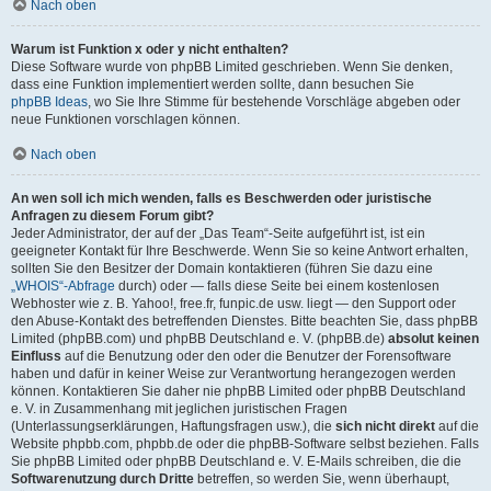
Nach oben
Warum ist Funktion x oder y nicht enthalten?
Diese Software wurde von phpBB Limited geschrieben. Wenn Sie denken,
dass eine Funktion implementiert werden sollte, dann besuchen Sie
phpBB Ideas
, wo Sie Ihre Stimme für bestehende Vorschläge abgeben oder
neue Funktionen vorschlagen können.
Nach oben
An wen soll ich mich wenden, falls es Beschwerden oder juristische
Anfragen zu diesem Forum gibt?
Jeder Administrator, der auf der „Das Team“-Seite aufgeführt ist, ist ein
geeigneter Kontakt für Ihre Beschwerde. Wenn Sie so keine Antwort erhalten,
sollten Sie den Besitzer der Domain kontaktieren (führen Sie dazu eine
„WHOIS“-Abfrage
durch) oder — falls diese Seite bei einem kostenlosen
Webhoster wie z. B. Yahoo!, free.fr, funpic.de usw. liegt — den Support oder
den Abuse-Kontakt des betreffenden Dienstes. Bitte beachten Sie, dass phpBB
Limited (phpBB.com) und phpBB Deutschland e. V. (phpBB.de)
absolut keinen
Einfluss
auf die Benutzung oder den oder die Benutzer der Forensoftware
haben und dafür in keiner Weise zur Verantwortung herangezogen werden
können. Kontaktieren Sie daher nie phpBB Limited oder phpBB Deutschland
e. V. in Zusammenhang mit jeglichen juristischen Fragen
(Unterlassungserklärungen, Haftungsfragen usw.), die
sich nicht direkt
auf die
Website phpbb.com, phpbb.de oder die phpBB-Software selbst beziehen. Falls
Sie phpBB Limited oder phpBB Deutschland e. V. E-Mails schreiben, die die
Softwarenutzung durch Dritte
betreffen, so werden Sie, wenn überhaupt,