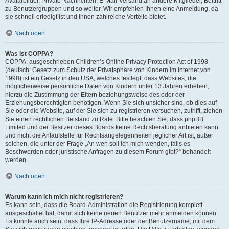
Avatarbilder, Private Nachrichten, E-Mail-Versand an andere Mitglieder, Beitritt
zu Benutzergruppen und so weiter. Wir empfehlen Ihnen eine Anmeldung, da
sie schnell erledigt ist und Ihnen zahlreiche Vorteile bietet.
Nach oben
Was ist COPPA?
COPPA, ausgeschrieben Children’s Online Privacy Protection Act of 1998
(deutsch: Gesetz zum Schutz der Privatsphäre von Kindern im Internet von
1998) ist ein Gesetz in den USA, welches festlegt, dass Websites, die
möglicherweise persönliche Daten von Kindern unter 13 Jahren erheben,
hierzu die Zustimmung der Eltern beziehungsweise des oder der
Erziehungsberechtigten benötigen. Wenn Sie sich unsicher sind, ob dies auf
Sie oder die Website, auf der Sie sich zu registrieren versuchen, zutrifft, ziehen
Sie einen rechtlichen Beistand zu Rate. Bitte beachten Sie, dass phpBB
Limited und der Besitzer dieses Boards keine Rechtsberatung anbieten kann
und nicht die Anlaufstelle für Rechtsangelegenheiten jeglicher Art ist; außer
solchen, die unter der Frage „An wen soll ich mich wenden, falls es
Beschwerden oder juristische Anfragen zu diesem Forum gibt?“ behandelt
werden.
Nach oben
Warum kann ich mich nicht registrieren?
Es kann sein, dass die Board-Administration die Registrierung komplett
ausgeschaltet hat, damit sich keine neuen Benutzer mehr anmelden können.
Es könnte auch sein, dass Ihre IP-Adresse oder der Benutzername, mit dem