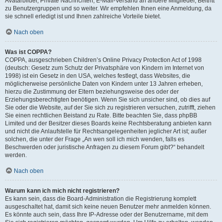
Avatarbilder, Private Nachrichten, E-Mail-Versand an andere Mitglieder, Beitritt
zu Benutzergruppen und so weiter. Wir empfehlen Ihnen eine Anmeldung, da
sie schnell erledigt ist und Ihnen zahlreiche Vorteile bietet.
Nach oben
Was ist COPPA?
COPPA, ausgeschrieben Children’s Online Privacy Protection Act of 1998
(deutsch: Gesetz zum Schutz der Privatsphäre von Kindern im Internet von
1998) ist ein Gesetz in den USA, welches festlegt, dass Websites, die
möglicherweise persönliche Daten von Kindern unter 13 Jahren erheben,
hierzu die Zustimmung der Eltern beziehungsweise des oder der
Erziehungsberechtigten benötigen. Wenn Sie sich unsicher sind, ob dies auf
Sie oder die Website, auf der Sie sich zu registrieren versuchen, zutrifft, ziehen
Sie einen rechtlichen Beistand zu Rate. Bitte beachten Sie, dass phpBB
Limited und der Besitzer dieses Boards keine Rechtsberatung anbieten kann
und nicht die Anlaufstelle für Rechtsangelegenheiten jeglicher Art ist; außer
solchen, die unter der Frage „An wen soll ich mich wenden, falls es
Beschwerden oder juristische Anfragen zu diesem Forum gibt?“ behandelt
werden.
Nach oben
Warum kann ich mich nicht registrieren?
Es kann sein, dass die Board-Administration die Registrierung komplett
ausgeschaltet hat, damit sich keine neuen Benutzer mehr anmelden können.
Es könnte auch sein, dass Ihre IP-Adresse oder der Benutzername, mit dem