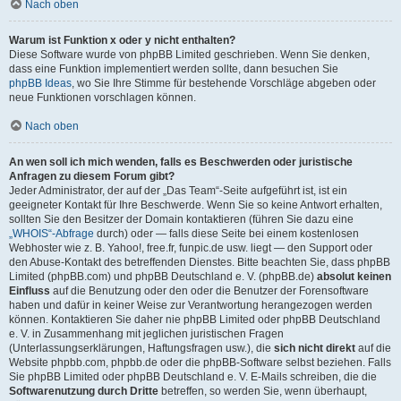
Nach oben
Warum ist Funktion x oder y nicht enthalten?
Diese Software wurde von phpBB Limited geschrieben. Wenn Sie denken,
dass eine Funktion implementiert werden sollte, dann besuchen Sie
phpBB Ideas
, wo Sie Ihre Stimme für bestehende Vorschläge abgeben oder
neue Funktionen vorschlagen können.
Nach oben
An wen soll ich mich wenden, falls es Beschwerden oder juristische
Anfragen zu diesem Forum gibt?
Jeder Administrator, der auf der „Das Team“-Seite aufgeführt ist, ist ein
geeigneter Kontakt für Ihre Beschwerde. Wenn Sie so keine Antwort erhalten,
sollten Sie den Besitzer der Domain kontaktieren (führen Sie dazu eine
„WHOIS“-Abfrage
durch) oder — falls diese Seite bei einem kostenlosen
Webhoster wie z. B. Yahoo!, free.fr, funpic.de usw. liegt — den Support oder
den Abuse-Kontakt des betreffenden Dienstes. Bitte beachten Sie, dass phpBB
Limited (phpBB.com) und phpBB Deutschland e. V. (phpBB.de)
absolut keinen
Einfluss
auf die Benutzung oder den oder die Benutzer der Forensoftware
haben und dafür in keiner Weise zur Verantwortung herangezogen werden
können. Kontaktieren Sie daher nie phpBB Limited oder phpBB Deutschland
e. V. in Zusammenhang mit jeglichen juristischen Fragen
(Unterlassungserklärungen, Haftungsfragen usw.), die
sich nicht direkt
auf die
Website phpbb.com, phpbb.de oder die phpBB-Software selbst beziehen. Falls
Sie phpBB Limited oder phpBB Deutschland e. V. E-Mails schreiben, die die
Softwarenutzung durch Dritte
betreffen, so werden Sie, wenn überhaupt,