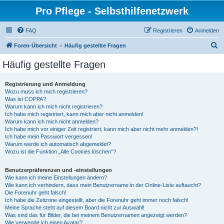
Pro Pflege - Selbsthilfenetzwerk
FAQ
Registrieren
Anmelden
S
Foren-Übersicht
Häufig gestellte Fragen
u
Häufig gestellte Fragen
c
h
Registrierung und Anmeldung
Wozu muss ich mich registrieren?
e
Was ist COPPA?
Warum kann ich mich nicht registrieren?
Ich habe mich registriert, kann mich aber nicht anmelden!
Warum kann ich mich nicht anmelden?
Ich habe mich vor einiger Zeit registriert, kann mich aber nicht mehr anmelden?!
Ich habe mein Passwort vergessen!
Warum werde ich automatisch abgemeldet?
Wozu ist die Funktion „Alle Cookies löschen“?
Benutzerpräferenzen und -einstellungen
Wie kann ich meine Einstellungen ändern?
Wie kann ich verhindern, dass mein Benutzername in der Online-Liste auftaucht?
Die Forenuhr geht falsch!
Ich habe die Zeitzone eingestellt, aber die Forenuhr geht immer noch falsch!
Meine Sprache steht auf diesem Board nicht zur Auswahl!
Was sind das für Bilder, die bei meinem Benutzernamen angezeigt werden?
Wie verwende ich einen Avatar?