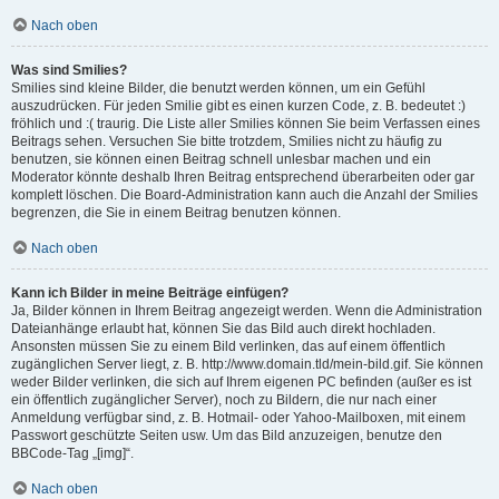
Nach oben
Was sind Smilies?
Smilies sind kleine Bilder, die benutzt werden können, um ein Gefühl
auszudrücken. Für jeden Smilie gibt es einen kurzen Code, z. B. bedeutet :)
fröhlich und :( traurig. Die Liste aller Smilies können Sie beim Verfassen eines
Beitrags sehen. Versuchen Sie bitte trotzdem, Smilies nicht zu häufig zu
benutzen, sie können einen Beitrag schnell unlesbar machen und ein
Moderator könnte deshalb Ihren Beitrag entsprechend überarbeiten oder gar
komplett löschen. Die Board-Administration kann auch die Anzahl der Smilies
begrenzen, die Sie in einem Beitrag benutzen können.
Nach oben
Kann ich Bilder in meine Beiträge einfügen?
Ja, Bilder können in Ihrem Beitrag angezeigt werden. Wenn die Administration
Dateianhänge erlaubt hat, können Sie das Bild auch direkt hochladen.
Ansonsten müssen Sie zu einem Bild verlinken, das auf einem öffentlich
zugänglichen Server liegt, z. B. http://www.domain.tld/mein-bild.gif. Sie können
weder Bilder verlinken, die sich auf Ihrem eigenen PC befinden (außer es ist
ein öffentlich zugänglicher Server), noch zu Bildern, die nur nach einer
Anmeldung verfügbar sind, z. B. Hotmail- oder Yahoo-Mailboxen, mit einem
Passwort geschützte Seiten usw. Um das Bild anzuzeigen, benutze den
BBCode-Tag „[img]“.
Nach oben