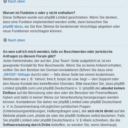
Nach oben
Warum ist Funktion x oder y nicht enthalten?
Diese Software wurde von phpBB Limited geschrieben. Wenn Sie denken,
dass eine Funktion implementiert werden sollte, dann besuchen Sie
phpBB Ideas
, wo Sie Ihre Stimme für bestehende Vorschläge abgeben oder
neue Funktionen vorschlagen können.
Nach oben
An wen soll ich mich wenden, falls es Beschwerden oder juristische
Anfragen zu diesem Forum gibt?
Jeder Administrator, der auf der „Das Team“-Seite aufgeführt ist, ist ein
geeigneter Kontakt für Ihre Beschwerde. Wenn Sie so keine Antwort erhalten,
sollten Sie den Besitzer der Domain kontaktieren (führen Sie dazu eine
„WHOIS“-Abfrage
durch) oder — falls diese Seite bei einem kostenlosen
Webhoster wie z. B. Yahoo!, free.fr, funpic.de usw. liegt — den Support oder
den Abuse-Kontakt des betreffenden Dienstes. Bitte beachten Sie, dass phpBB
Limited (phpBB.com) und phpBB Deutschland e. V. (phpBB.de)
absolut keinen
Einfluss
auf die Benutzung oder den oder die Benutzer der Forensoftware
haben und dafür in keiner Weise zur Verantwortung herangezogen werden
können. Kontaktieren Sie daher nie phpBB Limited oder phpBB Deutschland
e. V. in Zusammenhang mit jeglichen juristischen Fragen
(Unterlassungserklärungen, Haftungsfragen usw.), die
sich nicht direkt
auf die
Website phpbb.com, phpbb.de oder die phpBB-Software selbst beziehen. Falls
Sie phpBB Limited oder phpBB Deutschland e. V. E-Mails schreiben, die die
Softwarenutzung durch Dritte
betreffen, so werden Sie, wenn überhaupt,