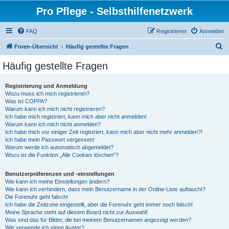
Pro Pflege - Selbsthilfenetzwerk
FAQ
Registrieren
Anmelden
S
Foren-Übersicht
Häufig gestellte Fragen
u
Häufig gestellte Fragen
c
h
Registrierung und Anmeldung
Wozu muss ich mich registrieren?
e
Was ist COPPA?
Warum kann ich mich nicht registrieren?
Ich habe mich registriert, kann mich aber nicht anmelden!
Warum kann ich mich nicht anmelden?
Ich habe mich vor einiger Zeit registriert, kann mich aber nicht mehr anmelden?!
Ich habe mein Passwort vergessen!
Warum werde ich automatisch abgemeldet?
Wozu ist die Funktion „Alle Cookies löschen“?
Benutzerpräferenzen und -einstellungen
Wie kann ich meine Einstellungen ändern?
Wie kann ich verhindern, dass mein Benutzername in der Online-Liste auftaucht?
Die Forenuhr geht falsch!
Ich habe die Zeitzone eingestellt, aber die Forenuhr geht immer noch falsch!
Meine Sprache steht auf diesem Board nicht zur Auswahl!
Was sind das für Bilder, die bei meinem Benutzernamen angezeigt werden?
Wie verwende ich einen Avatar?