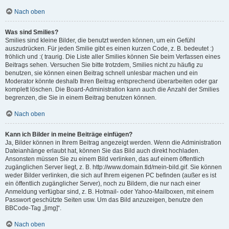
Nach oben
Was sind Smilies?
Smilies sind kleine Bilder, die benutzt werden können, um ein Gefühl
auszudrücken. Für jeden Smilie gibt es einen kurzen Code, z. B. bedeutet :)
fröhlich und :( traurig. Die Liste aller Smilies können Sie beim Verfassen eines
Beitrags sehen. Versuchen Sie bitte trotzdem, Smilies nicht zu häufig zu
benutzen, sie können einen Beitrag schnell unlesbar machen und ein
Moderator könnte deshalb Ihren Beitrag entsprechend überarbeiten oder gar
komplett löschen. Die Board-Administration kann auch die Anzahl der Smilies
begrenzen, die Sie in einem Beitrag benutzen können.
Nach oben
Kann ich Bilder in meine Beiträge einfügen?
Ja, Bilder können in Ihrem Beitrag angezeigt werden. Wenn die Administration
Dateianhänge erlaubt hat, können Sie das Bild auch direkt hochladen.
Ansonsten müssen Sie zu einem Bild verlinken, das auf einem öffentlich
zugänglichen Server liegt, z. B. http://www.domain.tld/mein-bild.gif. Sie können
weder Bilder verlinken, die sich auf Ihrem eigenen PC befinden (außer es ist
ein öffentlich zugänglicher Server), noch zu Bildern, die nur nach einer
Anmeldung verfügbar sind, z. B. Hotmail- oder Yahoo-Mailboxen, mit einem
Passwort geschützte Seiten usw. Um das Bild anzuzeigen, benutze den
BBCode-Tag „[img]“.
Nach oben