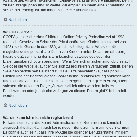
Avatarbilder, Private Nachrichten, E-Mail-Versand an andere Mitglieder, Beitritt
zu Benutzergruppen und so weiter. Wir empfehlen Ihnen eine Anmeldung, da
sie schnell erledigt ist und Ihnen zahlreiche Vorteile bietet.
Nach oben
Was ist COPPA?
COPPA, ausgeschrieben Children’s Online Privacy Protection Act of 1998
(deutsch: Gesetz zum Schutz der Privatsphäre von Kindern im Internet von
1998) ist ein Gesetz in den USA, welches festlegt, dass Websites, die
möglicherweise persönliche Daten von Kindern unter 13 Jahren erheben,
hierzu die Zustimmung der Eltern beziehungsweise des oder der
Erziehungsberechtigten benötigen. Wenn Sie sich unsicher sind, ob dies auf
Sie oder die Website, auf der Sie sich zu registrieren versuchen, zutrifft, ziehen
Sie einen rechtlichen Beistand zu Rate. Bitte beachten Sie, dass phpBB
Limited und der Besitzer dieses Boards keine Rechtsberatung anbieten kann
und nicht die Anlaufstelle für Rechtsangelegenheiten jeglicher Art ist; außer
solchen, die unter der Frage „An wen soll ich mich wenden, falls es
Beschwerden oder juristische Anfragen zu diesem Forum gibt?“ behandelt
werden.
Nach oben
Warum kann ich mich nicht registrieren?
Es kann sein, dass die Board-Administration die Registrierung komplett
ausgeschaltet hat, damit sich keine neuen Benutzer mehr anmelden können.
Es könnte auch sein, dass Ihre IP-Adresse oder der Benutzername, mit dem