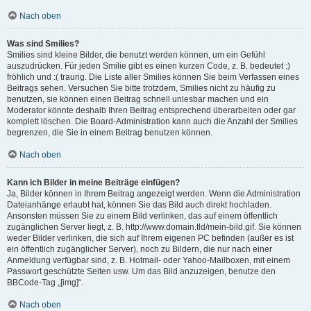
Nach oben
Was sind Smilies?
Smilies sind kleine Bilder, die benutzt werden können, um ein Gefühl
auszudrücken. Für jeden Smilie gibt es einen kurzen Code, z. B. bedeutet :)
fröhlich und :( traurig. Die Liste aller Smilies können Sie beim Verfassen eines
Beitrags sehen. Versuchen Sie bitte trotzdem, Smilies nicht zu häufig zu
benutzen, sie können einen Beitrag schnell unlesbar machen und ein
Moderator könnte deshalb Ihren Beitrag entsprechend überarbeiten oder gar
komplett löschen. Die Board-Administration kann auch die Anzahl der Smilies
begrenzen, die Sie in einem Beitrag benutzen können.
Nach oben
Kann ich Bilder in meine Beiträge einfügen?
Ja, Bilder können in Ihrem Beitrag angezeigt werden. Wenn die Administration
Dateianhänge erlaubt hat, können Sie das Bild auch direkt hochladen.
Ansonsten müssen Sie zu einem Bild verlinken, das auf einem öffentlich
zugänglichen Server liegt, z. B. http://www.domain.tld/mein-bild.gif. Sie können
weder Bilder verlinken, die sich auf Ihrem eigenen PC befinden (außer es ist
ein öffentlich zugänglicher Server), noch zu Bildern, die nur nach einer
Anmeldung verfügbar sind, z. B. Hotmail- oder Yahoo-Mailboxen, mit einem
Passwort geschützte Seiten usw. Um das Bild anzuzeigen, benutze den
BBCode-Tag „[img]“.
Nach oben