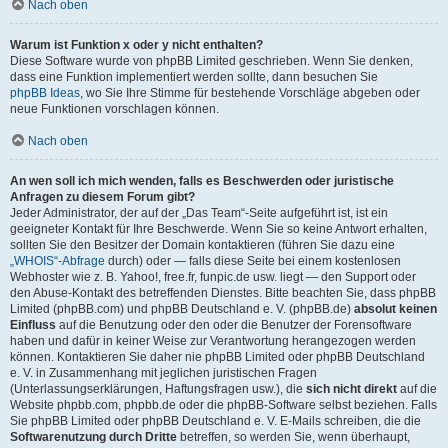
Nach oben
Warum ist Funktion x oder y nicht enthalten?
Diese Software wurde von phpBB Limited geschrieben. Wenn Sie denken,
dass eine Funktion implementiert werden sollte, dann besuchen Sie
phpBB Ideas
, wo Sie Ihre Stimme für bestehende Vorschläge abgeben oder
neue Funktionen vorschlagen können.
Nach oben
An wen soll ich mich wenden, falls es Beschwerden oder juristische
Anfragen zu diesem Forum gibt?
Jeder Administrator, der auf der „Das Team“-Seite aufgeführt ist, ist ein
geeigneter Kontakt für Ihre Beschwerde. Wenn Sie so keine Antwort erhalten,
sollten Sie den Besitzer der Domain kontaktieren (führen Sie dazu eine
„WHOIS“-Abfrage
durch) oder — falls diese Seite bei einem kostenlosen
Webhoster wie z. B. Yahoo!, free.fr, funpic.de usw. liegt — den Support oder
den Abuse-Kontakt des betreffenden Dienstes. Bitte beachten Sie, dass phpBB
Limited (phpBB.com) und phpBB Deutschland e. V. (phpBB.de)
absolut keinen
Einfluss
auf die Benutzung oder den oder die Benutzer der Forensoftware
haben und dafür in keiner Weise zur Verantwortung herangezogen werden
können. Kontaktieren Sie daher nie phpBB Limited oder phpBB Deutschland
e. V. in Zusammenhang mit jeglichen juristischen Fragen
(Unterlassungserklärungen, Haftungsfragen usw.), die
sich nicht direkt
auf die
Website phpbb.com, phpbb.de oder die phpBB-Software selbst beziehen. Falls
Sie phpBB Limited oder phpBB Deutschland e. V. E-Mails schreiben, die die
Softwarenutzung durch Dritte
betreffen, so werden Sie, wenn überhaupt,