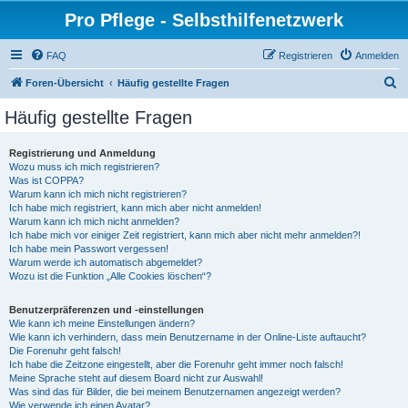
Pro Pflege - Selbsthilfenetzwerk
FAQ
Registrieren
Anmelden
S
Foren-Übersicht
Häufig gestellte Fragen
u
Häufig gestellte Fragen
c
h
Registrierung und Anmeldung
Wozu muss ich mich registrieren?
e
Was ist COPPA?
Warum kann ich mich nicht registrieren?
Ich habe mich registriert, kann mich aber nicht anmelden!
Warum kann ich mich nicht anmelden?
Ich habe mich vor einiger Zeit registriert, kann mich aber nicht mehr anmelden?!
Ich habe mein Passwort vergessen!
Warum werde ich automatisch abgemeldet?
Wozu ist die Funktion „Alle Cookies löschen“?
Benutzerpräferenzen und -einstellungen
Wie kann ich meine Einstellungen ändern?
Wie kann ich verhindern, dass mein Benutzername in der Online-Liste auftaucht?
Die Forenuhr geht falsch!
Ich habe die Zeitzone eingestellt, aber die Forenuhr geht immer noch falsch!
Meine Sprache steht auf diesem Board nicht zur Auswahl!
Was sind das für Bilder, die bei meinem Benutzernamen angezeigt werden?
Wie verwende ich einen Avatar?