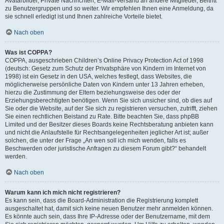
Avatarbilder, Private Nachrichten, E-Mail-Versand an andere Mitglieder, Beitritt
zu Benutzergruppen und so weiter. Wir empfehlen Ihnen eine Anmeldung, da
sie schnell erledigt ist und Ihnen zahlreiche Vorteile bietet.
Nach oben
Was ist COPPA?
COPPA, ausgeschrieben Children’s Online Privacy Protection Act of 1998
(deutsch: Gesetz zum Schutz der Privatsphäre von Kindern im Internet von
1998) ist ein Gesetz in den USA, welches festlegt, dass Websites, die
möglicherweise persönliche Daten von Kindern unter 13 Jahren erheben,
hierzu die Zustimmung der Eltern beziehungsweise des oder der
Erziehungsberechtigten benötigen. Wenn Sie sich unsicher sind, ob dies auf
Sie oder die Website, auf der Sie sich zu registrieren versuchen, zutrifft, ziehen
Sie einen rechtlichen Beistand zu Rate. Bitte beachten Sie, dass phpBB
Limited und der Besitzer dieses Boards keine Rechtsberatung anbieten kann
und nicht die Anlaufstelle für Rechtsangelegenheiten jeglicher Art ist; außer
solchen, die unter der Frage „An wen soll ich mich wenden, falls es
Beschwerden oder juristische Anfragen zu diesem Forum gibt?“ behandelt
werden.
Nach oben
Warum kann ich mich nicht registrieren?
Es kann sein, dass die Board-Administration die Registrierung komplett
ausgeschaltet hat, damit sich keine neuen Benutzer mehr anmelden können.
Es könnte auch sein, dass Ihre IP-Adresse oder der Benutzername, mit dem