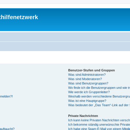
thilfenetzwerk
Benutzer-Stufen und Gruppen
Was sind Administratoren?
Was sind Moderatoren?
Was sind Benutzergruppen?
Wo finde ich die Benutzergruppen und wie tr
Wie werde ich Gruppenleiter?
anmelden?!
Weshalb werden verschiedene Benutzergrupp
Was ist eine Hauptgruppe?
Was bedeutet der „Das Team“-Link auf der S
Private Nachrichten
Ich kann keine Privaten Nachrichten versch
Ich bekomme ständig unerwünschte Private
auftaucht?
Ich habe eine Spam-E-Mail von einem Mitgli