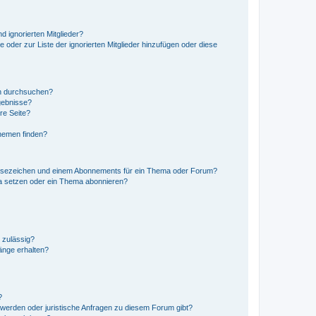
d ignorierten Mitglieder?
e oder zur Liste der ignorierten Mitglieder hinzufügen oder diese
en durchsuchen?
gebnisse?
re Seite?
hemen finden?
esezeichen und einem Abonnements für ein Thema oder Forum?
a setzen oder ein Thema abonnieren?
 zulässig?
hänge erhalten?
?
hwerden oder juristische Anfragen zu diesem Forum gibt?