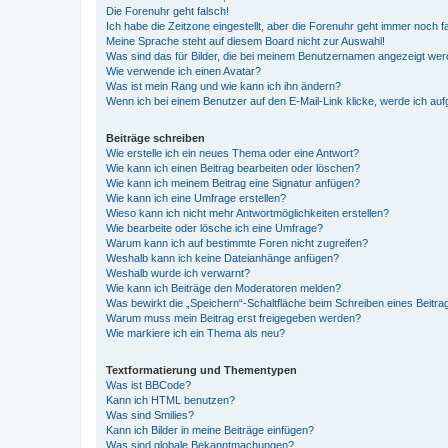
Die Forenuhr geht falsch!
Ich habe die Zeitzone eingestellt, aber die Forenuhr geht immer noch f
Meine Sprache steht auf diesem Board nicht zur Auswahl!
Was sind das für Bilder, die bei meinem Benutzernamen angezeigt we
Wie verwende ich einen Avatar?
Was ist mein Rang und wie kann ich ihn ändern?
Wenn ich bei einem Benutzer auf den E-Mail-Link klicke, werde ich au
Beiträge schreiben
Wie erstelle ich ein neues Thema oder eine Antwort?
Wie kann ich einen Beitrag bearbeiten oder löschen?
Wie kann ich meinem Beitrag eine Signatur anfügen?
Wie kann ich eine Umfrage erstellen?
Wieso kann ich nicht mehr Antwortmöglichkeiten erstellen?
Wie bearbeite oder lösche ich eine Umfrage?
Warum kann ich auf bestimmte Foren nicht zugreifen?
Weshalb kann ich keine Dateianhänge anfügen?
Weshalb wurde ich verwarnt?
Wie kann ich Beiträge den Moderatoren melden?
Was bewirkt die „Speichern“-Schaltfläche beim Schreiben eines Beitra
Warum muss mein Beitrag erst freigegeben werden?
Wie markiere ich ein Thema als neu?
Textformatierung und Thementypen
Was ist BBCode?
Kann ich HTML benutzen?
Was sind Smilies?
Kann ich Bilder in meine Beiträge einfügen?
Was sind globale Bekanntmachungen?