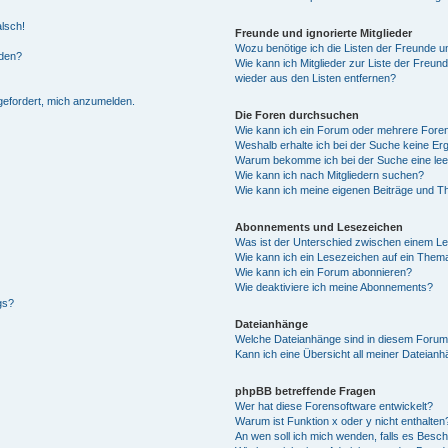
alsch!
Freunde und ignorierte Mitglieder
Wozu benötige ich die Listen der Freunde un
rden?
Wie kann ich Mitglieder zur Liste der Freund
wieder aus den Listen entfernen?
fgefordert, mich anzumelden.
Die Foren durchsuchen
Wie kann ich ein Forum oder mehrere For
Weshalb erhalte ich bei der Suche keine Er
Warum bekomme ich bei der Suche eine lee
Wie kann ich nach Mitgliedern suchen?
Wie kann ich meine eigenen Beiträge und T
Abonnements und Lesezeichen
Was ist der Unterschied zwischen einem L
Wie kann ich ein Lesezeichen auf ein Them
Wie kann ich ein Forum abonnieren?
Wie deaktiviere ich meine Abonnements?
gs?
Dateianhänge
Welche Dateianhänge sind in diesem Forum
Kann ich eine Übersicht all meiner Dateian
phpBB betreffende Fragen
Wer hat diese Forensoftware entwickelt?
Warum ist Funktion x oder y nicht enthalten
An wen soll ich mich wenden, falls es Besc