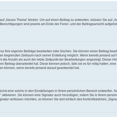
f „Neues Thema“ klicken. Um auf einen Beitrag zu antworten, müssen Sie auf „Ant
e Berechtigungen sind jeweils am Ende der Foren- und der Beitragsansicht aufgeliste
nur Ihre eigenen Beiträge bearbeiten oder löschen. Sie können einen Beitrag bear
nen begrenzten Zeitraum nach seiner Erstellung möglich. Wenn bereits jemand auf Ih
 die Anzahl als auch der letzte Zeitpunkt der Bearbeitungen angezeigt. Dieser Hi
 Beitrag überarbeitet hat. Diese können jedoch, falls sie es für nötig halten, eine 
hen können, wenn bereits jemand darauf geantwortet hat.
hst eine solche in den Einstellungen in Ihrem persönlichen Bereich entwerfen. Na
 aktivieren. Sie können eine Signatur auch hinzufügen, indem Sie in Ihrem persö
gnatur verfassen möchten, so können Sie dort einfach das Kontrollkästchen „Signa