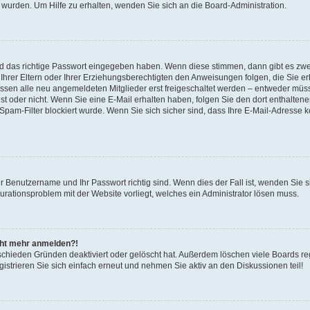
 wurden. Um Hilfe zu erhalten, wenden Sie sich an die Board-Administration.
nd das richtige Passwort eingegeben haben. Wenn diese stimmen, dann gibt es zw
Ihrer Eltern oder Ihrer Erziehungsberechtigten den Anweisungen folgen, die Sie erh
üssen alle neu angemeldeten Mitglieder erst freigeschaltet werden – entweder müsse
 ist oder nicht. Wenn Sie eine E-Mail erhalten haben, folgen Sie den dort enthalte
pam-Filter blockiert wurde. Wenn Sie sich sicher sind, dass Ihre E-Mail-Adresse 
hr Benutzername und Ihr Passwort richtig sind. Wenn dies der Fall ist, wenden Sie
gurationsproblem mit der Website vorliegt, welches ein Administrator lösen muss.
icht mehr anmelden?!
schieden Gründen deaktiviert oder gelöscht hat. Außerdem löschen viele Boards reg
strieren Sie sich einfach erneut und nehmen Sie aktiv an den Diskussionen teil!