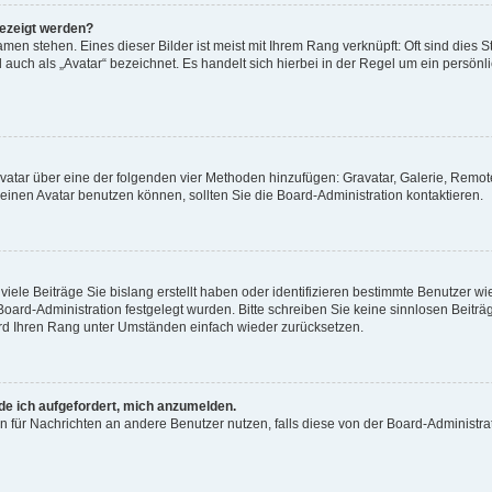
gezeigt werden?
men stehen. Eines dieser Bilder ist meist mit Ihrem Rang verknüpft: Oft sind dies S
auch als „Avatar“ bezeichnet. Es handelt sich hierbei in der Regel um ein persönl
 Avatar über eine der folgenden vier Methoden hinzufügen: Gravatar, Galerie, Rem
inen Avatar benutzen können, sollten Sie die Board-Administration kontaktieren.
iele Beiträge Sie bislang erstellt haben oder identifizieren bestimmte Benutzer
 Board-Administration festgelegt wurden. Bitte schreiben Sie keine sinnlosen Beit
wird Ihren Rang unter Umständen einfach wieder zurücksetzen.
rde ich aufgefordert, mich anzumelden.
ion für Nachrichten an andere Benutzer nutzen, falls diese von der Board-Administ