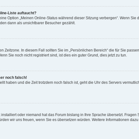
ine-Liste auftaucht?
 eine Option „Meinen Online-Status während dieser Sitzung verbergen“. Wenn Sie d
rden dann als unsichtbarer Besucher gezählt.
n Zeitzone. In diesem Fall sollten Sie im „Persönlichen Bereich“ die für Sie passend
 Sie noch nicht registriert sind, ist dies ein guter Grund, dies jetzt zu tun.
mer noch falsch!
ellt haben und die Zeit trotzdem noch falsch ist, geht die Uhr des Servers vermutlic
 installiert oder niemand hat das Forum bislang in Ihre Sprache übersetzt. Fragen 
t, würden wir uns freuen, wenn Sie es übersetzen würden. Weitere Informationen da