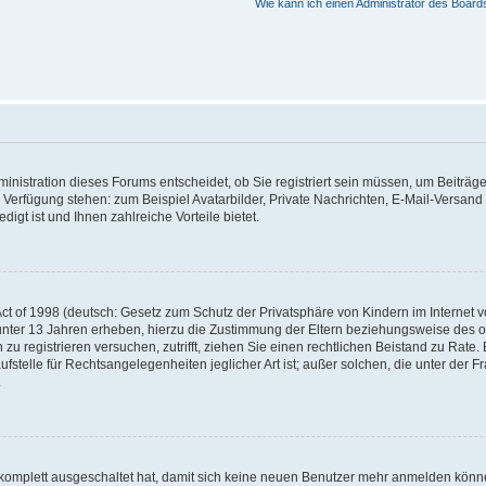
Wie kann ich einen Administrator des Board
nistration dieses Forums entscheidet, ob Sie registriert sein müssen, um Beiträge z
ur Verfügung stehen: zum Beispiel Avatarbilder, Private Nachrichten, E-Mail-Versand
igt ist und Ihnen zahlreiche Vorteile bietet.
t of 1998 (deutsch: Gesetz zum Schutz der Privatsphäre von Kindern im Internet vo
unter 13 Jahren erheben, hierzu die Zustimmung der Eltern beziehungsweise des o
h zu registrieren versuchen, zutrifft, ziehen Sie einen rechtlichen Beistand zu Rat
stelle für Rechtsangelegenheiten jeglicher Art ist; außer solchen, die unter der 
.
 komplett ausgeschaltet hat, damit sich keine neuen Benutzer mehr anmelden könne