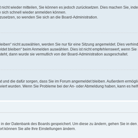
rt nicht wieder mitteilen, Sie können es jedoch zurücksetzen. Dies machen Sie, in
e sich schnell wieder anmelden können.
ckzusetzen, so wenden Sie sich an die Board-Administration.
ben“ nicht auswählen, werden Sie nur für eine Sitzung angemeldet. Dies verhinde
et bleiben“ beim Anmelden auswählen. Dies ist nicht empfehlenswert, wenn Sie s
steht, dann wurde sie vermutlich von der Board-Administration ausgeschaltet.
 hat und die dafür sorgen, dass Sie im Forum angemeldet bleiben. Außerdem ermögl
ktiviert wurden. Wenn Sie Probleme bei der An- oder Abmeldung haben, kann es hel
en in der Datenbank des Boards gespeichert. Um diese zu ändern, gehen Sie in den 
rt können Sie alle Ihre Einstellungen ändern.