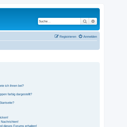
Suche
Erweiterte Suche
Registrieren
Anmelden
ete ich ihnen bei?
en farbig dargestellt?
tartseite?
icken!
 Nachrichten!
ed dieses Forums erhalten!