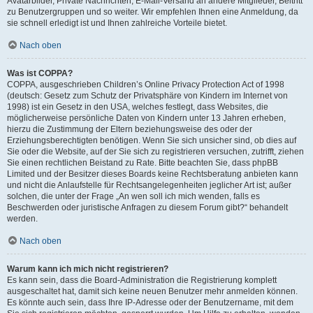
Avatarbilder, Private Nachrichten, E-Mail-Versand an andere Mitglieder, Beitritt
zu Benutzergruppen und so weiter. Wir empfehlen Ihnen eine Anmeldung, da
sie schnell erledigt ist und Ihnen zahlreiche Vorteile bietet.
Nach oben
Was ist COPPA?
COPPA, ausgeschrieben Children’s Online Privacy Protection Act of 1998
(deutsch: Gesetz zum Schutz der Privatsphäre von Kindern im Internet von
1998) ist ein Gesetz in den USA, welches festlegt, dass Websites, die
möglicherweise persönliche Daten von Kindern unter 13 Jahren erheben,
hierzu die Zustimmung der Eltern beziehungsweise des oder der
Erziehungsberechtigten benötigen. Wenn Sie sich unsicher sind, ob dies auf
Sie oder die Website, auf der Sie sich zu registrieren versuchen, zutrifft, ziehen
Sie einen rechtlichen Beistand zu Rate. Bitte beachten Sie, dass phpBB
Limited und der Besitzer dieses Boards keine Rechtsberatung anbieten kann
und nicht die Anlaufstelle für Rechtsangelegenheiten jeglicher Art ist; außer
solchen, die unter der Frage „An wen soll ich mich wenden, falls es
Beschwerden oder juristische Anfragen zu diesem Forum gibt?“ behandelt
werden.
Nach oben
Warum kann ich mich nicht registrieren?
Es kann sein, dass die Board-Administration die Registrierung komplett
ausgeschaltet hat, damit sich keine neuen Benutzer mehr anmelden können.
Es könnte auch sein, dass Ihre IP-Adresse oder der Benutzername, mit dem