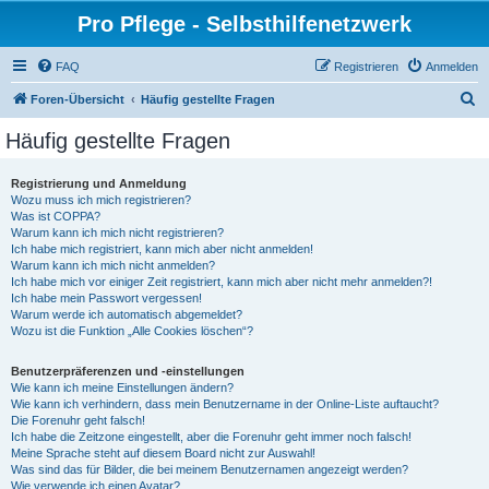
Pro Pflege - Selbsthilfenetzwerk
FAQ
Registrieren
Anmelden
S
Foren-Übersicht
Häufig gestellte Fragen
u
Häufig gestellte Fragen
c
h
Registrierung und Anmeldung
Wozu muss ich mich registrieren?
e
Was ist COPPA?
Warum kann ich mich nicht registrieren?
Ich habe mich registriert, kann mich aber nicht anmelden!
Warum kann ich mich nicht anmelden?
Ich habe mich vor einiger Zeit registriert, kann mich aber nicht mehr anmelden?!
Ich habe mein Passwort vergessen!
Warum werde ich automatisch abgemeldet?
Wozu ist die Funktion „Alle Cookies löschen“?
Benutzerpräferenzen und -einstellungen
Wie kann ich meine Einstellungen ändern?
Wie kann ich verhindern, dass mein Benutzername in der Online-Liste auftaucht?
Die Forenuhr geht falsch!
Ich habe die Zeitzone eingestellt, aber die Forenuhr geht immer noch falsch!
Meine Sprache steht auf diesem Board nicht zur Auswahl!
Was sind das für Bilder, die bei meinem Benutzernamen angezeigt werden?
Wie verwende ich einen Avatar?