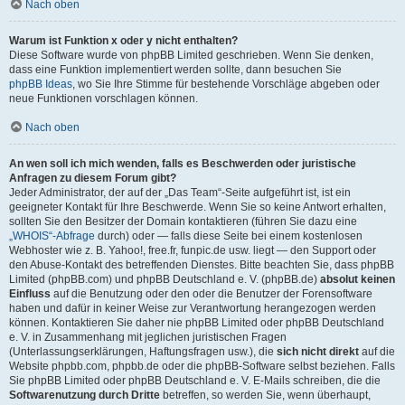
Nach oben
Warum ist Funktion x oder y nicht enthalten?
Diese Software wurde von phpBB Limited geschrieben. Wenn Sie denken,
dass eine Funktion implementiert werden sollte, dann besuchen Sie
phpBB Ideas
, wo Sie Ihre Stimme für bestehende Vorschläge abgeben oder
neue Funktionen vorschlagen können.
Nach oben
An wen soll ich mich wenden, falls es Beschwerden oder juristische
Anfragen zu diesem Forum gibt?
Jeder Administrator, der auf der „Das Team“-Seite aufgeführt ist, ist ein
geeigneter Kontakt für Ihre Beschwerde. Wenn Sie so keine Antwort erhalten,
sollten Sie den Besitzer der Domain kontaktieren (führen Sie dazu eine
„WHOIS“-Abfrage
durch) oder — falls diese Seite bei einem kostenlosen
Webhoster wie z. B. Yahoo!, free.fr, funpic.de usw. liegt — den Support oder
den Abuse-Kontakt des betreffenden Dienstes. Bitte beachten Sie, dass phpBB
Limited (phpBB.com) und phpBB Deutschland e. V. (phpBB.de)
absolut keinen
Einfluss
auf die Benutzung oder den oder die Benutzer der Forensoftware
haben und dafür in keiner Weise zur Verantwortung herangezogen werden
können. Kontaktieren Sie daher nie phpBB Limited oder phpBB Deutschland
e. V. in Zusammenhang mit jeglichen juristischen Fragen
(Unterlassungserklärungen, Haftungsfragen usw.), die
sich nicht direkt
auf die
Website phpbb.com, phpbb.de oder die phpBB-Software selbst beziehen. Falls
Sie phpBB Limited oder phpBB Deutschland e. V. E-Mails schreiben, die die
Softwarenutzung durch Dritte
betreffen, so werden Sie, wenn überhaupt,