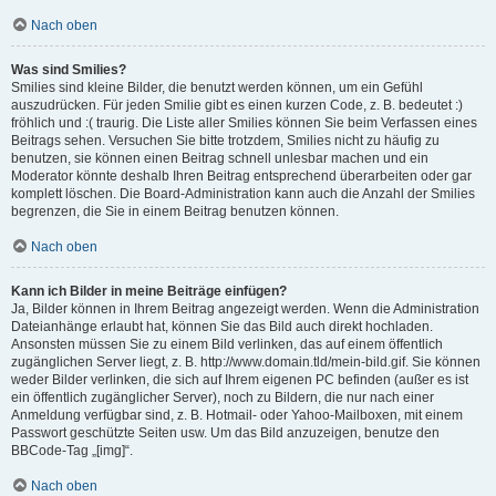
Nach oben
Was sind Smilies?
Smilies sind kleine Bilder, die benutzt werden können, um ein Gefühl
auszudrücken. Für jeden Smilie gibt es einen kurzen Code, z. B. bedeutet :)
fröhlich und :( traurig. Die Liste aller Smilies können Sie beim Verfassen eines
Beitrags sehen. Versuchen Sie bitte trotzdem, Smilies nicht zu häufig zu
benutzen, sie können einen Beitrag schnell unlesbar machen und ein
Moderator könnte deshalb Ihren Beitrag entsprechend überarbeiten oder gar
komplett löschen. Die Board-Administration kann auch die Anzahl der Smilies
begrenzen, die Sie in einem Beitrag benutzen können.
Nach oben
Kann ich Bilder in meine Beiträge einfügen?
Ja, Bilder können in Ihrem Beitrag angezeigt werden. Wenn die Administration
Dateianhänge erlaubt hat, können Sie das Bild auch direkt hochladen.
Ansonsten müssen Sie zu einem Bild verlinken, das auf einem öffentlich
zugänglichen Server liegt, z. B. http://www.domain.tld/mein-bild.gif. Sie können
weder Bilder verlinken, die sich auf Ihrem eigenen PC befinden (außer es ist
ein öffentlich zugänglicher Server), noch zu Bildern, die nur nach einer
Anmeldung verfügbar sind, z. B. Hotmail- oder Yahoo-Mailboxen, mit einem
Passwort geschützte Seiten usw. Um das Bild anzuzeigen, benutze den
BBCode-Tag „[img]“.
Nach oben