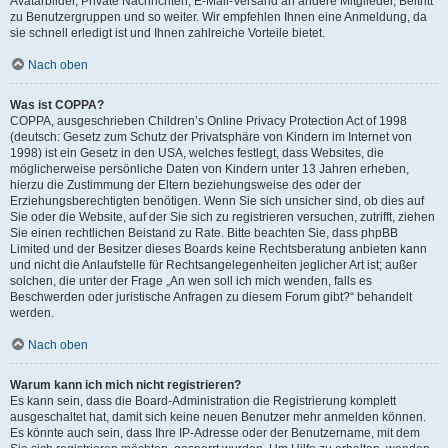
Avatarbilder, Private Nachrichten, E-Mail-Versand an andere Mitglieder, Beitritt
zu Benutzergruppen und so weiter. Wir empfehlen Ihnen eine Anmeldung, da
sie schnell erledigt ist und Ihnen zahlreiche Vorteile bietet.
Nach oben
Was ist COPPA?
COPPA, ausgeschrieben Children’s Online Privacy Protection Act of 1998
(deutsch: Gesetz zum Schutz der Privatsphäre von Kindern im Internet von
1998) ist ein Gesetz in den USA, welches festlegt, dass Websites, die
möglicherweise persönliche Daten von Kindern unter 13 Jahren erheben,
hierzu die Zustimmung der Eltern beziehungsweise des oder der
Erziehungsberechtigten benötigen. Wenn Sie sich unsicher sind, ob dies auf
Sie oder die Website, auf der Sie sich zu registrieren versuchen, zutrifft, ziehen
Sie einen rechtlichen Beistand zu Rate. Bitte beachten Sie, dass phpBB
Limited und der Besitzer dieses Boards keine Rechtsberatung anbieten kann
und nicht die Anlaufstelle für Rechtsangelegenheiten jeglicher Art ist; außer
solchen, die unter der Frage „An wen soll ich mich wenden, falls es
Beschwerden oder juristische Anfragen zu diesem Forum gibt?“ behandelt
werden.
Nach oben
Warum kann ich mich nicht registrieren?
Es kann sein, dass die Board-Administration die Registrierung komplett
ausgeschaltet hat, damit sich keine neuen Benutzer mehr anmelden können.
Es könnte auch sein, dass Ihre IP-Adresse oder der Benutzername, mit dem