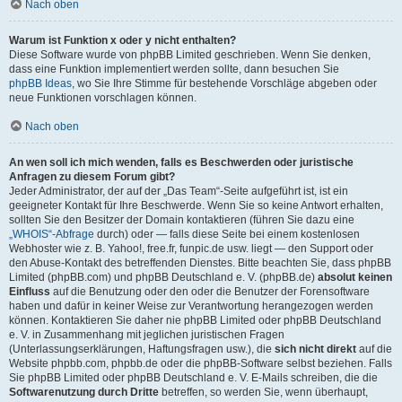
Nach oben
Warum ist Funktion x oder y nicht enthalten?
Diese Software wurde von phpBB Limited geschrieben. Wenn Sie denken,
dass eine Funktion implementiert werden sollte, dann besuchen Sie
phpBB Ideas
, wo Sie Ihre Stimme für bestehende Vorschläge abgeben oder
neue Funktionen vorschlagen können.
Nach oben
An wen soll ich mich wenden, falls es Beschwerden oder juristische
Anfragen zu diesem Forum gibt?
Jeder Administrator, der auf der „Das Team“-Seite aufgeführt ist, ist ein
geeigneter Kontakt für Ihre Beschwerde. Wenn Sie so keine Antwort erhalten,
sollten Sie den Besitzer der Domain kontaktieren (führen Sie dazu eine
„WHOIS“-Abfrage
durch) oder — falls diese Seite bei einem kostenlosen
Webhoster wie z. B. Yahoo!, free.fr, funpic.de usw. liegt — den Support oder
den Abuse-Kontakt des betreffenden Dienstes. Bitte beachten Sie, dass phpBB
Limited (phpBB.com) und phpBB Deutschland e. V. (phpBB.de)
absolut keinen
Einfluss
auf die Benutzung oder den oder die Benutzer der Forensoftware
haben und dafür in keiner Weise zur Verantwortung herangezogen werden
können. Kontaktieren Sie daher nie phpBB Limited oder phpBB Deutschland
e. V. in Zusammenhang mit jeglichen juristischen Fragen
(Unterlassungserklärungen, Haftungsfragen usw.), die
sich nicht direkt
auf die
Website phpbb.com, phpbb.de oder die phpBB-Software selbst beziehen. Falls
Sie phpBB Limited oder phpBB Deutschland e. V. E-Mails schreiben, die die
Softwarenutzung durch Dritte
betreffen, so werden Sie, wenn überhaupt,