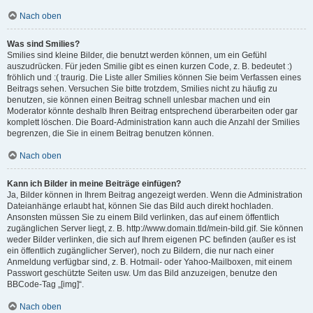
Nach oben
Was sind Smilies?
Smilies sind kleine Bilder, die benutzt werden können, um ein Gefühl
auszudrücken. Für jeden Smilie gibt es einen kurzen Code, z. B. bedeutet :)
fröhlich und :( traurig. Die Liste aller Smilies können Sie beim Verfassen eines
Beitrags sehen. Versuchen Sie bitte trotzdem, Smilies nicht zu häufig zu
benutzen, sie können einen Beitrag schnell unlesbar machen und ein
Moderator könnte deshalb Ihren Beitrag entsprechend überarbeiten oder gar
komplett löschen. Die Board-Administration kann auch die Anzahl der Smilies
begrenzen, die Sie in einem Beitrag benutzen können.
Nach oben
Kann ich Bilder in meine Beiträge einfügen?
Ja, Bilder können in Ihrem Beitrag angezeigt werden. Wenn die Administration
Dateianhänge erlaubt hat, können Sie das Bild auch direkt hochladen.
Ansonsten müssen Sie zu einem Bild verlinken, das auf einem öffentlich
zugänglichen Server liegt, z. B. http://www.domain.tld/mein-bild.gif. Sie können
weder Bilder verlinken, die sich auf Ihrem eigenen PC befinden (außer es ist
ein öffentlich zugänglicher Server), noch zu Bildern, die nur nach einer
Anmeldung verfügbar sind, z. B. Hotmail- oder Yahoo-Mailboxen, mit einem
Passwort geschützte Seiten usw. Um das Bild anzuzeigen, benutze den
BBCode-Tag „[img]“.
Nach oben