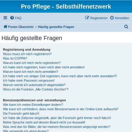
Pro Pflege - Selbsthilfenetzwerk
FAQ
Registrieren
Anmelden
S
Foren-Übersicht
Häufig gestellte Fragen
u
Häufig gestellte Fragen
c
h
Registrierung und Anmeldung
Wozu muss ich mich registrieren?
e
Was ist COPPA?
Warum kann ich mich nicht registrieren?
Ich habe mich registriert, kann mich aber nicht anmelden!
Warum kann ich mich nicht anmelden?
Ich habe mich vor einiger Zeit registriert, kann mich aber nicht mehr anmelden?!
Ich habe mein Passwort vergessen!
Warum werde ich automatisch abgemeldet?
Wozu ist die Funktion „Alle Cookies löschen“?
Benutzerpräferenzen und -einstellungen
Wie kann ich meine Einstellungen ändern?
Wie kann ich verhindern, dass mein Benutzername in der Online-Liste auftaucht?
Die Forenuhr geht falsch!
Ich habe die Zeitzone eingestellt, aber die Forenuhr geht immer noch falsch!
Meine Sprache steht auf diesem Board nicht zur Auswahl!
Was sind das für Bilder, die bei meinem Benutzernamen angezeigt werden?
Wie verwende ich einen Avatar?