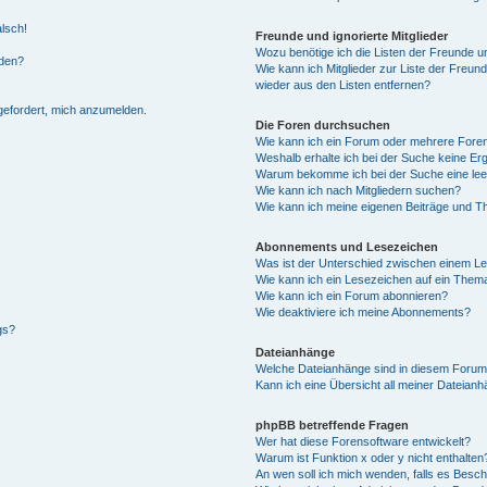
alsch!
Freunde und ignorierte Mitglieder
Wozu benötige ich die Listen der Freunde un
rden?
Wie kann ich Mitglieder zur Liste der Freund
wieder aus den Listen entfernen?
fgefordert, mich anzumelden.
Die Foren durchsuchen
Wie kann ich ein Forum oder mehrere For
Weshalb erhalte ich bei der Suche keine Er
Warum bekomme ich bei der Suche eine lee
Wie kann ich nach Mitgliedern suchen?
Wie kann ich meine eigenen Beiträge und T
Abonnements und Lesezeichen
Was ist der Unterschied zwischen einem L
Wie kann ich ein Lesezeichen auf ein Them
Wie kann ich ein Forum abonnieren?
Wie deaktiviere ich meine Abonnements?
gs?
Dateianhänge
Welche Dateianhänge sind in diesem Forum
Kann ich eine Übersicht all meiner Dateian
phpBB betreffende Fragen
Wer hat diese Forensoftware entwickelt?
Warum ist Funktion x oder y nicht enthalten
An wen soll ich mich wenden, falls es Besc