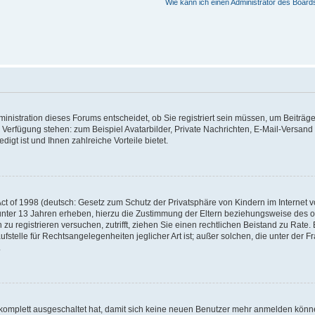
Wie kann ich einen Administrator des Board
nistration dieses Forums entscheidet, ob Sie registriert sein müssen, um Beiträge z
ur Verfügung stehen: zum Beispiel Avatarbilder, Private Nachrichten, E-Mail-Versand
igt ist und Ihnen zahlreiche Vorteile bietet.
t of 1998 (deutsch: Gesetz zum Schutz der Privatsphäre von Kindern im Internet vo
unter 13 Jahren erheben, hierzu die Zustimmung der Eltern beziehungsweise des o
h zu registrieren versuchen, zutrifft, ziehen Sie einen rechtlichen Beistand zu Rat
stelle für Rechtsangelegenheiten jeglicher Art ist; außer solchen, die unter der 
.
 komplett ausgeschaltet hat, damit sich keine neuen Benutzer mehr anmelden könne