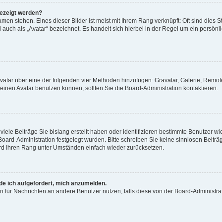
gezeigt werden?
men stehen. Eines dieser Bilder ist meist mit Ihrem Rang verknüpft: Oft sind dies S
auch als „Avatar“ bezeichnet. Es handelt sich hierbei in der Regel um ein persönl
 Avatar über eine der folgenden vier Methoden hinzufügen: Gravatar, Galerie, Rem
inen Avatar benutzen können, sollten Sie die Board-Administration kontaktieren.
iele Beiträge Sie bislang erstellt haben oder identifizieren bestimmte Benutzer
 Board-Administration festgelegt wurden. Bitte schreiben Sie keine sinnlosen Beit
wird Ihren Rang unter Umständen einfach wieder zurücksetzen.
rde ich aufgefordert, mich anzumelden.
ion für Nachrichten an andere Benutzer nutzen, falls diese von der Board-Administ