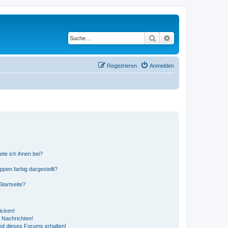
Suche
Erweiterte Suche
Registrieren
Anmelden
ete ich ihnen bei?
en farbig dargestellt?
tartseite?
icken!
 Nachrichten!
ed dieses Forums erhalten!