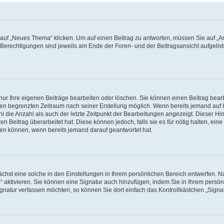
f „Neues Thema“ klicken. Um auf einen Beitrag zu antworten, müssen Sie auf „Ant
e Berechtigungen sind jeweils am Ende der Foren- und der Beitragsansicht aufgeliste
nur Ihre eigenen Beiträge bearbeiten oder löschen. Sie können einen Beitrag bear
nen begrenzten Zeitraum nach seiner Erstellung möglich. Wenn bereits jemand auf Ih
 die Anzahl als auch der letzte Zeitpunkt der Bearbeitungen angezeigt. Dieser Hi
 Beitrag überarbeitet hat. Diese können jedoch, falls sie es für nötig halten, eine 
hen können, wenn bereits jemand darauf geantwortet hat.
hst eine solche in den Einstellungen in Ihrem persönlichen Bereich entwerfen. Na
 aktivieren. Sie können eine Signatur auch hinzufügen, indem Sie in Ihrem persö
gnatur verfassen möchten, so können Sie dort einfach das Kontrollkästchen „Signa