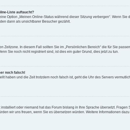
ine-Liste auftaucht?
 eine Option „Meinen Online-Status während dieser Sitzung verbergen“. Wenn Sie d
rden dann als unsichtbarer Besucher gezählt.
n Zeitzone. In diesem Fall sollten Sie im „Persönlichen Bereich“ die für Sie passend
 Sie noch nicht registriert sind, ist dies ein guter Grund, dies jetzt zu tun.
mer noch falsch!
ellt haben und die Zeit trotzdem noch falsch ist, geht die Uhr des Servers vermutlic
 installiert oder niemand hat das Forum bislang in Ihre Sprache übersetzt. Fragen 
t, würden wir uns freuen, wenn Sie es übersetzen würden. Weitere Informationen da