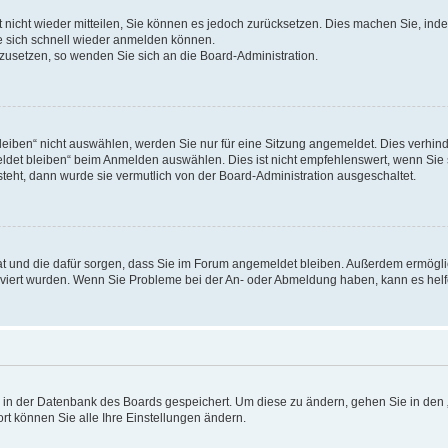
rt nicht wieder mitteilen, Sie können es jedoch zurücksetzen. Dies machen Sie, in
e sich schnell wieder anmelden können.
ckzusetzen, so wenden Sie sich an die Board-Administration.
ben“ nicht auswählen, werden Sie nur für eine Sitzung angemeldet. Dies verhinde
et bleiben“ beim Anmelden auswählen. Dies ist nicht empfehlenswert, wenn Sie s
steht, dann wurde sie vermutlich von der Board-Administration ausgeschaltet.
 hat und die dafür sorgen, dass Sie im Forum angemeldet bleiben. Außerdem ermögl
ktiviert wurden. Wenn Sie Probleme bei der An- oder Abmeldung haben, kann es hel
en in der Datenbank des Boards gespeichert. Um diese zu ändern, gehen Sie in den 
rt können Sie alle Ihre Einstellungen ändern.