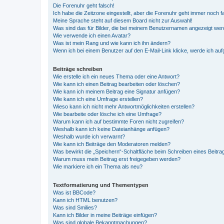
Die Forenuhr geht falsch!
Ich habe die Zeitzone eingestellt, aber die Forenuhr geht immer noch f
Meine Sprache steht auf diesem Board nicht zur Auswahl!
Was sind das für Bilder, die bei meinem Benutzernamen angezeigt we
Wie verwende ich einen Avatar?
Was ist mein Rang und wie kann ich ihn ändern?
Wenn ich bei einem Benutzer auf den E-Mail-Link klicke, werde ich au
Beiträge schreiben
Wie erstelle ich ein neues Thema oder eine Antwort?
Wie kann ich einen Beitrag bearbeiten oder löschen?
Wie kann ich meinem Beitrag eine Signatur anfügen?
Wie kann ich eine Umfrage erstellen?
Wieso kann ich nicht mehr Antwortmöglichkeiten erstellen?
Wie bearbeite oder lösche ich eine Umfrage?
Warum kann ich auf bestimmte Foren nicht zugreifen?
Weshalb kann ich keine Dateianhänge anfügen?
Weshalb wurde ich verwarnt?
Wie kann ich Beiträge den Moderatoren melden?
Was bewirkt die „Speichern“-Schaltfläche beim Schreiben eines Beitra
Warum muss mein Beitrag erst freigegeben werden?
Wie markiere ich ein Thema als neu?
Textformatierung und Thementypen
Was ist BBCode?
Kann ich HTML benutzen?
Was sind Smilies?
Kann ich Bilder in meine Beiträge einfügen?
Was sind globale Bekanntmachungen?