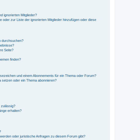
d ignorierten Mitglieder?
e oder zur Liste der ignorierten Mitglieder hinzufügen oder diese
en durchsuchen?
gebnisse?
re Seite?
hemen finden?
esezeichen und einem Abonnements für ein Thema oder Forum?
a setzen oder ein Thema abonnieren?
 zulässig?
hänge erhalten?
?
hwerden oder juristische Anfragen zu diesem Forum gibt?