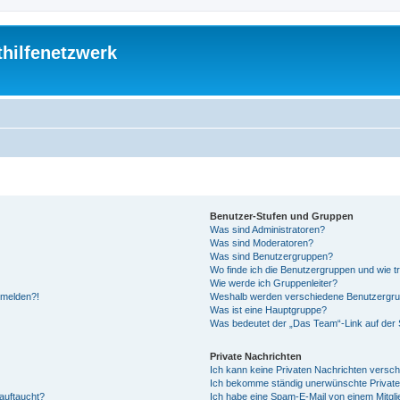
thilfenetzwerk
Benutzer-Stufen und Gruppen
Was sind Administratoren?
Was sind Moderatoren?
Was sind Benutzergruppen?
Wo finde ich die Benutzergruppen und wie tr
Wie werde ich Gruppenleiter?
anmelden?!
Weshalb werden verschiedene Benutzergrupp
Was ist eine Hauptgruppe?
Was bedeutet der „Das Team“-Link auf der S
Private Nachrichten
Ich kann keine Privaten Nachrichten versch
Ich bekomme ständig unerwünschte Private
auftaucht?
Ich habe eine Spam-E-Mail von einem Mitgli