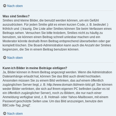
Nach oben
Was sind Smilies?
Smilies sind kleine Bilder, die benutzt werden können, um ein Gefühl
auszudrücken. Für jeden Smilie gibt es einen kurzen Code, z. B. bedeutet :)
fröhlich und :( traurig. Die Liste aller Smilies können Sie beim Verfassen eines
Beitrags sehen. Versuchen Sie bitte trotzdem, Smilies nicht zu häufig zu
benutzen, sie können einen Beitrag schnell unlesbar machen und ein
Moderator könnte deshalb Ihren Beitrag entsprechend überarbeiten oder gar
komplett löschen. Die Board-Administration kann auch die Anzahl der Smilies
begrenzen, die Sie in einem Beitrag benutzen können.
Nach oben
Kann ich Bilder in meine Beiträge einfügen?
Ja, Bilder können in Ihrem Beitrag angezeigt werden. Wenn die Administration
Dateianhänge erlaubt hat, können Sie das Bild auch direkt hochladen.
Ansonsten müssen Sie zu einem Bild verlinken, das auf einem öffentlich
zugänglichen Server liegt, z. B. http://www.domain.tld/mein-bild.gif. Sie können
weder Bilder verlinken, die sich auf Ihrem eigenen PC befinden (außer es ist
ein öffentlich zugänglicher Server), noch zu Bildern, die nur nach einer
Anmeldung verfügbar sind, z. B. Hotmail- oder Yahoo-Mailboxen, mit einem
Passwort geschützte Seiten usw. Um das Bild anzuzeigen, benutze den
BBCode-Tag „[img]“.
Nach oben