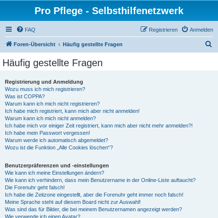
Pro Pflege - Selbsthilfenetzwerk
FAQ
Registrieren
Anmelden
S
Foren-Übersicht
Häufig gestellte Fragen
u
Häufig gestellte Fragen
c
h
Registrierung und Anmeldung
Wozu muss ich mich registrieren?
e
Was ist COPPA?
Warum kann ich mich nicht registrieren?
Ich habe mich registriert, kann mich aber nicht anmelden!
Warum kann ich mich nicht anmelden?
Ich habe mich vor einiger Zeit registriert, kann mich aber nicht mehr anmelden?!
Ich habe mein Passwort vergessen!
Warum werde ich automatisch abgemeldet?
Wozu ist die Funktion „Alle Cookies löschen“?
Benutzerpräferenzen und -einstellungen
Wie kann ich meine Einstellungen ändern?
Wie kann ich verhindern, dass mein Benutzername in der Online-Liste auftaucht?
Die Forenuhr geht falsch!
Ich habe die Zeitzone eingestellt, aber die Forenuhr geht immer noch falsch!
Meine Sprache steht auf diesem Board nicht zur Auswahl!
Was sind das für Bilder, die bei meinem Benutzernamen angezeigt werden?
Wie verwende ich einen Avatar?