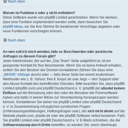
Nach oben
Warum ist Funktion x oder y nicht enthalten?
Diese Software wurde von phpBB Limited geschrieben. Wenn Sie denken,
dass eine Funktion implementiert werden sollte, dann besuchen Sie
phpBB Ideas
, wo Sie Ihre Stimme für bestehende Vorschläge abgeben oder
neue Funktionen vorschlagen können.
Nach oben
An wen soll ich mich wenden, falls es Beschwerden oder juristische
Anfragen zu diesem Forum gibt?
Jeder Administrator, der auf der „Das Team“-Seite aufgeführt ist, ist ein
geeigneter Kontakt für Ihre Beschwerde. Wenn Sie so keine Antwort erhalten,
sollten Sie den Besitzer der Domain kontaktieren (führen Sie dazu eine
„WHOIS“-Abfrage
durch) oder — falls diese Seite bei einem kostenlosen
Webhoster wie z. B. Yahoo!, free.fr, funpic.de usw. liegt — den Support oder
den Abuse-Kontakt des betreffenden Dienstes. Bitte beachten Sie, dass phpBB
Limited (phpBB.com) und phpBB Deutschland e. V. (phpBB.de)
absolut keinen
Einfluss
auf die Benutzung oder den oder die Benutzer der Forensoftware
haben und dafür in keiner Weise zur Verantwortung herangezogen werden
können. Kontaktieren Sie daher nie phpBB Limited oder phpBB Deutschland
e. V. in Zusammenhang mit jeglichen juristischen Fragen
(Unterlassungserklärungen, Haftungsfragen usw.), die
sich nicht direkt
auf die
Website phpbb.com, phpbb.de oder die phpBB-Software selbst beziehen. Falls
Sie phpBB Limited oder phpBB Deutschland e. V. E-Mails schreiben, die die
Softwarenutzung durch Dritte
betreffen, so werden Sie, wenn überhaupt,