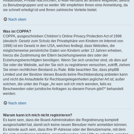
Avatarbilder, Private Nachrichten, E-Mail-Versand an andere Mitglieder, Beitritt
zu Benutzergruppen und so weiter. Wir empfehlen Ihnen eine Anmeldung, da
sie schnell erledigt ist und Ihnen zahlreiche Vorteile bietet.
Nach oben
Was ist COPPA?
COPPA, ausgeschrieben Children’s Online Privacy Protection Act of 1998
(deutsch: Gesetz zum Schutz der Privatsphäre von Kindern im Internet von
1998) ist ein Gesetz in den USA, welches festlegt, dass Websites, die
möglicherweise persönliche Daten von Kindern unter 13 Jahren erheben,
hierzu die Zustimmung der Eltern beziehungsweise des oder der
Erziehungsberechtigten benötigen. Wenn Sie sich unsicher sind, ob dies auf
Sie oder die Website, auf der Sie sich zu registrieren versuchen, zutrifft, ziehen
Sie einen rechtlichen Beistand zu Rate. Bitte beachten Sie, dass phpBB
Limited und der Besitzer dieses Boards keine Rechtsberatung anbieten kann
und nicht die Anlaufstelle für Rechtsangelegenheiten jeglicher Art ist; außer
solchen, die unter der Frage „An wen soll ich mich wenden, falls es
Beschwerden oder juristische Anfragen zu diesem Forum gibt?“ behandelt
werden.
Nach oben
Warum kann ich mich nicht registrieren?
Es kann sein, dass die Board-Administration die Registrierung komplett
ausgeschaltet hat, damit sich keine neuen Benutzer mehr anmelden können.
Es könnte auch sein, dass Ihre IP-Adresse oder der Benutzername, mit dem