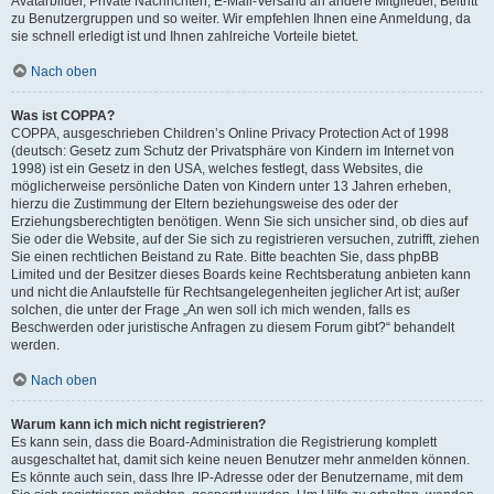
Avatarbilder, Private Nachrichten, E-Mail-Versand an andere Mitglieder, Beitritt
zu Benutzergruppen und so weiter. Wir empfehlen Ihnen eine Anmeldung, da
sie schnell erledigt ist und Ihnen zahlreiche Vorteile bietet.
Nach oben
Was ist COPPA?
COPPA, ausgeschrieben Children’s Online Privacy Protection Act of 1998
(deutsch: Gesetz zum Schutz der Privatsphäre von Kindern im Internet von
1998) ist ein Gesetz in den USA, welches festlegt, dass Websites, die
möglicherweise persönliche Daten von Kindern unter 13 Jahren erheben,
hierzu die Zustimmung der Eltern beziehungsweise des oder der
Erziehungsberechtigten benötigen. Wenn Sie sich unsicher sind, ob dies auf
Sie oder die Website, auf der Sie sich zu registrieren versuchen, zutrifft, ziehen
Sie einen rechtlichen Beistand zu Rate. Bitte beachten Sie, dass phpBB
Limited und der Besitzer dieses Boards keine Rechtsberatung anbieten kann
und nicht die Anlaufstelle für Rechtsangelegenheiten jeglicher Art ist; außer
solchen, die unter der Frage „An wen soll ich mich wenden, falls es
Beschwerden oder juristische Anfragen zu diesem Forum gibt?“ behandelt
werden.
Nach oben
Warum kann ich mich nicht registrieren?
Es kann sein, dass die Board-Administration die Registrierung komplett
ausgeschaltet hat, damit sich keine neuen Benutzer mehr anmelden können.
Es könnte auch sein, dass Ihre IP-Adresse oder der Benutzername, mit dem