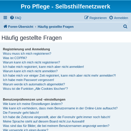
Pro Pflege - Selbsthilfenetzwerk
FAQ
Registrieren
Anmelden
S
Foren-Übersicht
Häufig gestellte Fragen
u
Häufig gestellte Fragen
c
h
Registrierung und Anmeldung
Wozu muss ich mich registrieren?
e
Was ist COPPA?
Warum kann ich mich nicht registrieren?
Ich habe mich registriert, kann mich aber nicht anmelden!
Warum kann ich mich nicht anmelden?
Ich habe mich vor einiger Zeit registriert, kann mich aber nicht mehr anmelden?!
Ich habe mein Passwort vergessen!
Warum werde ich automatisch abgemeldet?
Wozu ist die Funktion „Alle Cookies löschen“?
Benutzerpräferenzen und -einstellungen
Wie kann ich meine Einstellungen ändern?
Wie kann ich verhindern, dass mein Benutzername in der Online-Liste auftaucht?
Die Forenuhr geht falsch!
Ich habe die Zeitzone eingestellt, aber die Forenuhr geht immer noch falsch!
Meine Sprache steht auf diesem Board nicht zur Auswahl!
Was sind das für Bilder, die bei meinem Benutzernamen angezeigt werden?
Wie verwende ich einen Avatar?