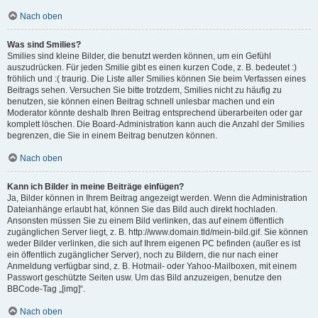
Nach oben
Was sind Smilies?
Smilies sind kleine Bilder, die benutzt werden können, um ein Gefühl
auszudrücken. Für jeden Smilie gibt es einen kurzen Code, z. B. bedeutet :)
fröhlich und :( traurig. Die Liste aller Smilies können Sie beim Verfassen eines
Beitrags sehen. Versuchen Sie bitte trotzdem, Smilies nicht zu häufig zu
benutzen, sie können einen Beitrag schnell unlesbar machen und ein
Moderator könnte deshalb Ihren Beitrag entsprechend überarbeiten oder gar
komplett löschen. Die Board-Administration kann auch die Anzahl der Smilies
begrenzen, die Sie in einem Beitrag benutzen können.
Nach oben
Kann ich Bilder in meine Beiträge einfügen?
Ja, Bilder können in Ihrem Beitrag angezeigt werden. Wenn die Administration
Dateianhänge erlaubt hat, können Sie das Bild auch direkt hochladen.
Ansonsten müssen Sie zu einem Bild verlinken, das auf einem öffentlich
zugänglichen Server liegt, z. B. http://www.domain.tld/mein-bild.gif. Sie können
weder Bilder verlinken, die sich auf Ihrem eigenen PC befinden (außer es ist
ein öffentlich zugänglicher Server), noch zu Bildern, die nur nach einer
Anmeldung verfügbar sind, z. B. Hotmail- oder Yahoo-Mailboxen, mit einem
Passwort geschützte Seiten usw. Um das Bild anzuzeigen, benutze den
BBCode-Tag „[img]“.
Nach oben