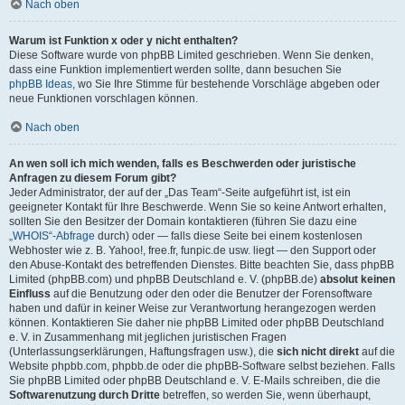
Nach oben
Warum ist Funktion x oder y nicht enthalten?
Diese Software wurde von phpBB Limited geschrieben. Wenn Sie denken,
dass eine Funktion implementiert werden sollte, dann besuchen Sie
phpBB Ideas
, wo Sie Ihre Stimme für bestehende Vorschläge abgeben oder
neue Funktionen vorschlagen können.
Nach oben
An wen soll ich mich wenden, falls es Beschwerden oder juristische
Anfragen zu diesem Forum gibt?
Jeder Administrator, der auf der „Das Team“-Seite aufgeführt ist, ist ein
geeigneter Kontakt für Ihre Beschwerde. Wenn Sie so keine Antwort erhalten,
sollten Sie den Besitzer der Domain kontaktieren (führen Sie dazu eine
„WHOIS“-Abfrage
durch) oder — falls diese Seite bei einem kostenlosen
Webhoster wie z. B. Yahoo!, free.fr, funpic.de usw. liegt — den Support oder
den Abuse-Kontakt des betreffenden Dienstes. Bitte beachten Sie, dass phpBB
Limited (phpBB.com) und phpBB Deutschland e. V. (phpBB.de)
absolut keinen
Einfluss
auf die Benutzung oder den oder die Benutzer der Forensoftware
haben und dafür in keiner Weise zur Verantwortung herangezogen werden
können. Kontaktieren Sie daher nie phpBB Limited oder phpBB Deutschland
e. V. in Zusammenhang mit jeglichen juristischen Fragen
(Unterlassungserklärungen, Haftungsfragen usw.), die
sich nicht direkt
auf die
Website phpbb.com, phpbb.de oder die phpBB-Software selbst beziehen. Falls
Sie phpBB Limited oder phpBB Deutschland e. V. E-Mails schreiben, die die
Softwarenutzung durch Dritte
betreffen, so werden Sie, wenn überhaupt,