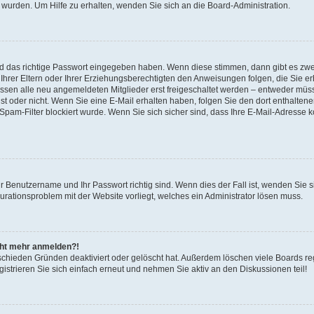
 wurden. Um Hilfe zu erhalten, wenden Sie sich an die Board-Administration.
nd das richtige Passwort eingegeben haben. Wenn diese stimmen, dann gibt es zw
Ihrer Eltern oder Ihrer Erziehungsberechtigten den Anweisungen folgen, die Sie erh
üssen alle neu angemeldeten Mitglieder erst freigeschaltet werden – entweder müsse
 ist oder nicht. Wenn Sie eine E-Mail erhalten haben, folgen Sie den dort enthalte
pam-Filter blockiert wurde. Wenn Sie sich sicher sind, dass Ihre E-Mail-Adresse 
hr Benutzername und Ihr Passwort richtig sind. Wenn dies der Fall ist, wenden Sie
gurationsproblem mit der Website vorliegt, welches ein Administrator lösen muss.
icht mehr anmelden?!
schieden Gründen deaktiviert oder gelöscht hat. Außerdem löschen viele Boards reg
strieren Sie sich einfach erneut und nehmen Sie aktiv an den Diskussionen teil!