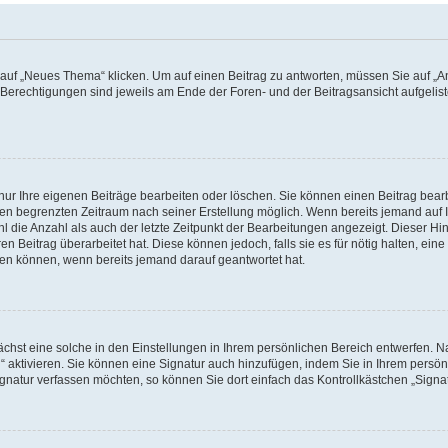
f „Neues Thema“ klicken. Um auf einen Beitrag zu antworten, müssen Sie auf „Ant
e Berechtigungen sind jeweils am Ende der Foren- und der Beitragsansicht aufgeliste
nur Ihre eigenen Beiträge bearbeiten oder löschen. Sie können einen Beitrag bear
nen begrenzten Zeitraum nach seiner Erstellung möglich. Wenn bereits jemand auf Ih
 die Anzahl als auch der letzte Zeitpunkt der Bearbeitungen angezeigt. Dieser Hi
 Beitrag überarbeitet hat. Diese können jedoch, falls sie es für nötig halten, eine 
hen können, wenn bereits jemand darauf geantwortet hat.
hst eine solche in den Einstellungen in Ihrem persönlichen Bereich entwerfen. Na
 aktivieren. Sie können eine Signatur auch hinzufügen, indem Sie in Ihrem persö
gnatur verfassen möchten, so können Sie dort einfach das Kontrollkästchen „Signa