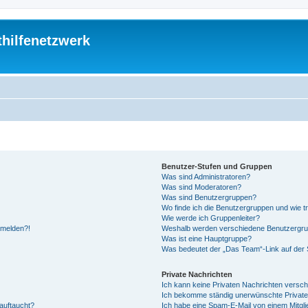
thilfenetzwerk
Benutzer-Stufen und Gruppen
Was sind Administratoren?
Was sind Moderatoren?
Was sind Benutzergruppen?
Wo finde ich die Benutzergruppen und wie tr
Wie werde ich Gruppenleiter?
anmelden?!
Weshalb werden verschiedene Benutzergrupp
Was ist eine Hauptgruppe?
Was bedeutet der „Das Team“-Link auf der S
Private Nachrichten
Ich kann keine Privaten Nachrichten versch
Ich bekomme ständig unerwünschte Private
auftaucht?
Ich habe eine Spam-E-Mail von einem Mitgli