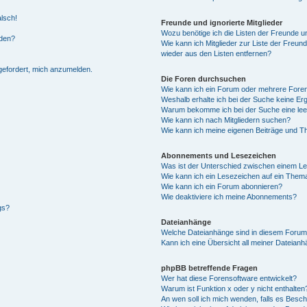
alsch!
Freunde und ignorierte Mitglieder
Wozu benötige ich die Listen der Freunde un
rden?
Wie kann ich Mitglieder zur Liste der Freund
wieder aus den Listen entfernen?
fgefordert, mich anzumelden.
Die Foren durchsuchen
Wie kann ich ein Forum oder mehrere For
Weshalb erhalte ich bei der Suche keine Er
Warum bekomme ich bei der Suche eine lee
Wie kann ich nach Mitgliedern suchen?
Wie kann ich meine eigenen Beiträge und T
Abonnements und Lesezeichen
Was ist der Unterschied zwischen einem L
Wie kann ich ein Lesezeichen auf ein Them
Wie kann ich ein Forum abonnieren?
Wie deaktiviere ich meine Abonnements?
gs?
Dateianhänge
Welche Dateianhänge sind in diesem Forum
Kann ich eine Übersicht all meiner Dateian
phpBB betreffende Fragen
Wer hat diese Forensoftware entwickelt?
Warum ist Funktion x oder y nicht enthalten
An wen soll ich mich wenden, falls es Besc