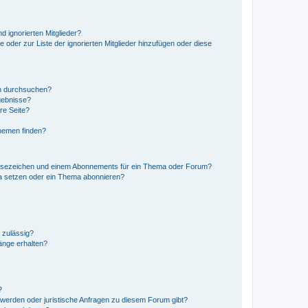
d ignorierten Mitglieder?
e oder zur Liste der ignorierten Mitglieder hinzufügen oder diese
en durchsuchen?
gebnisse?
re Seite?
hemen finden?
esezeichen und einem Abonnements für ein Thema oder Forum?
a setzen oder ein Thema abonnieren?
 zulässig?
hänge erhalten?
?
hwerden oder juristische Anfragen zu diesem Forum gibt?