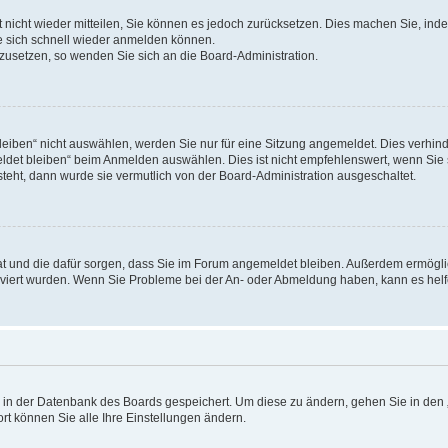
rt nicht wieder mitteilen, Sie können es jedoch zurücksetzen. Dies machen Sie, in
e sich schnell wieder anmelden können.
ckzusetzen, so wenden Sie sich an die Board-Administration.
ben“ nicht auswählen, werden Sie nur für eine Sitzung angemeldet. Dies verhinde
et bleiben“ beim Anmelden auswählen. Dies ist nicht empfehlenswert, wenn Sie s
steht, dann wurde sie vermutlich von der Board-Administration ausgeschaltet.
 hat und die dafür sorgen, dass Sie im Forum angemeldet bleiben. Außerdem ermögl
ktiviert wurden. Wenn Sie Probleme bei der An- oder Abmeldung haben, kann es hel
en in der Datenbank des Boards gespeichert. Um diese zu ändern, gehen Sie in den 
rt können Sie alle Ihre Einstellungen ändern.