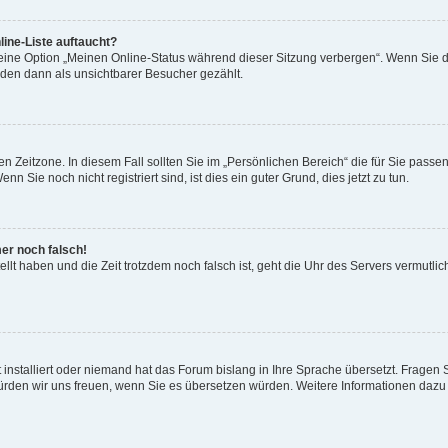
ine-Liste auftaucht?
 eine Option „Meinen Online-Status während dieser Sitzung verbergen“. Wenn Sie d
rden dann als unsichtbarer Besucher gezählt.
n Zeitzone. In diesem Fall sollten Sie im „Persönlichen Bereich“ die für Sie passend
 Sie noch nicht registriert sind, ist dies ein guter Grund, dies jetzt zu tun.
mer noch falsch!
ellt haben und die Zeit trotzdem noch falsch ist, geht die Uhr des Servers vermutlic
 installiert oder niemand hat das Forum bislang in Ihre Sprache übersetzt. Fragen 
t, würden wir uns freuen, wenn Sie es übersetzen würden. Weitere Informationen da