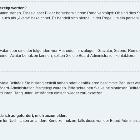
gezeigt werden?
men stehen. Eines dieser Bilder ist meist mit Ihrem Rang verknüpft: Oft sind dies S
auch als „Avatar“ bezeichnet. Es handelt sich hierbei in der Regel um ein persönl
 Avatar über eine der folgenden vier Methoden hinzufügen: Gravatar, Galerie, Rem
inen Avatar benutzen können, sollten Sie die Board-Administration kontaktieren.
iele Beiträge Sie bislang erstellt haben oder identifizieren bestimmte Benutzer
 Board-Administration festgelegt wurden. Bitte schreiben Sie keine sinnlosen Beit
wird Ihren Rang unter Umständen einfach wieder zurücksetzen.
rde ich aufgefordert, mich anzumelden.
ion für Nachrichten an andere Benutzer nutzen, falls diese von der Board-Administ