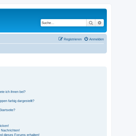
Suche
Erweiterte Suche
Registrieren
Anmelden
ete ich ihnen bei?
en farbig dargestellt?
tartseite?
icken!
 Nachrichten!
ed dieses Forums erhalten!