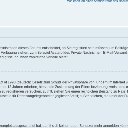
Wie kann ich einen Administrator des Board
nistration dieses Forums entscheidet, ob Sie registriert sein müssen, um Beiträge z
ur Verfügung stehen: zum Beispiel Avatarbilder, Private Nachrichten, E-Mail-Versand
igt ist und Ihnen zahlreiche Vorteile bietet.
t of 1998 (deutsch: Gesetz zum Schutz der Privatsphäre von Kindern im Internet vo
unter 13 Jahren erheben, hierzu die Zustimmung der Eltern beziehungsweise des o
h zu registrieren versuchen, zutrifft, ziehen Sie einen rechtlichen Beistand zu Rat
stelle für Rechtsangelegenheiten jeglicher Art ist; außer solchen, die unter der 
.
 komplett ausgeschaltet hat, damit sich keine neuen Benutzer mehr anmelden könne