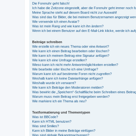
Die Forenuhr geht falsch!
Ich habe die Zeitzone eingestellt, aber die Forenuhr geht immer noch f
Meine Sprache steht auf diesem Board nicht zur Auswahl!
Was sind das für Bilder, die bei meinem Benutzernamen angezeigt we
Wie verwende ich einen Avatar?
Was ist mein Rang und wie kann ich ihn ändern?
Wenn ich bei einem Benutzer auf den E-Mail-Link klicke, werde ich au
Beiträge schreiben
Wie erstelle ich ein neues Thema oder eine Antwort?
Wie kann ich einen Beitrag bearbeiten oder löschen?
Wie kann ich meinem Beitrag eine Signatur anfügen?
Wie kann ich eine Umfrage erstellen?
Wieso kann ich nicht mehr Antwortmöglichkeiten erstellen?
Wie bearbeite oder lösche ich eine Umfrage?
Warum kann ich auf bestimmte Foren nicht zugreifen?
Weshalb kann ich keine Dateianhänge anfügen?
Weshalb wurde ich verwarnt?
Wie kann ich Beiträge den Moderatoren melden?
Was bewirkt die „Speichern“-Schaltfläche beim Schreiben eines Beitra
Warum muss mein Beitrag erst freigegeben werden?
Wie markiere ich ein Thema als neu?
Textformatierung und Thementypen
Was ist BBCode?
Kann ich HTML benutzen?
Was sind Smilies?
Kann ich Bilder in meine Beiträge einfügen?
Was sind globale Bekanntmachungen?