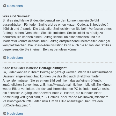
Nach oben
Was sind Smilies?
Smilies sind kleine Bilder, die benutzt werden können, um ein Gefühl
auszudrücken. Für jeden Smilie gibt es einen kurzen Code, z. B. bedeutet :)
fröhlich und :( traurig. Die Liste aller Smilies können Sie beim Verfassen eines
Beitrags sehen. Versuchen Sie bitte trotzdem, Smilies nicht zu häufig zu
benutzen, sie können einen Beitrag schnell unlesbar machen und ein
Moderator könnte deshalb Ihren Beitrag entsprechend überarbeiten oder gar
komplett löschen. Die Board-Administration kann auch die Anzahl der Smilies
begrenzen, die Sie in einem Beitrag benutzen können.
Nach oben
Kann ich Bilder in meine Beiträge einfügen?
Ja, Bilder können in Ihrem Beitrag angezeigt werden. Wenn die Administration
Dateianhänge erlaubt hat, können Sie das Bild auch direkt hochladen.
Ansonsten müssen Sie zu einem Bild verlinken, das auf einem öffentlich
zugänglichen Server liegt, z. B. http://www.domain.tld/mein-bild.gif. Sie können
weder Bilder verlinken, die sich auf Ihrem eigenen PC befinden (außer es ist
ein öffentlich zugänglicher Server), noch zu Bildern, die nur nach einer
Anmeldung verfügbar sind, z. B. Hotmail- oder Yahoo-Mailboxen, mit einem
Passwort geschützte Seiten usw. Um das Bild anzuzeigen, benutze den
BBCode-Tag „[img]“.
Nach oben