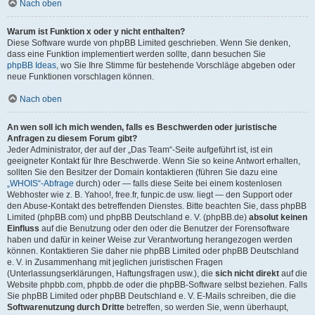
Nach oben
Warum ist Funktion x oder y nicht enthalten?
Diese Software wurde von phpBB Limited geschrieben. Wenn Sie denken,
dass eine Funktion implementiert werden sollte, dann besuchen Sie
phpBB Ideas
, wo Sie Ihre Stimme für bestehende Vorschläge abgeben oder
neue Funktionen vorschlagen können.
Nach oben
An wen soll ich mich wenden, falls es Beschwerden oder juristische
Anfragen zu diesem Forum gibt?
Jeder Administrator, der auf der „Das Team“-Seite aufgeführt ist, ist ein
geeigneter Kontakt für Ihre Beschwerde. Wenn Sie so keine Antwort erhalten,
sollten Sie den Besitzer der Domain kontaktieren (führen Sie dazu eine
„WHOIS“-Abfrage
durch) oder — falls diese Seite bei einem kostenlosen
Webhoster wie z. B. Yahoo!, free.fr, funpic.de usw. liegt — den Support oder
den Abuse-Kontakt des betreffenden Dienstes. Bitte beachten Sie, dass phpBB
Limited (phpBB.com) und phpBB Deutschland e. V. (phpBB.de)
absolut keinen
Einfluss
auf die Benutzung oder den oder die Benutzer der Forensoftware
haben und dafür in keiner Weise zur Verantwortung herangezogen werden
können. Kontaktieren Sie daher nie phpBB Limited oder phpBB Deutschland
e. V. in Zusammenhang mit jeglichen juristischen Fragen
(Unterlassungserklärungen, Haftungsfragen usw.), die
sich nicht direkt
auf die
Website phpbb.com, phpbb.de oder die phpBB-Software selbst beziehen. Falls
Sie phpBB Limited oder phpBB Deutschland e. V. E-Mails schreiben, die die
Softwarenutzung durch Dritte
betreffen, so werden Sie, wenn überhaupt,