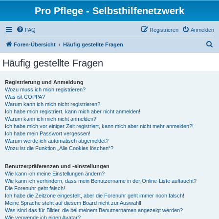
Pro Pflege - Selbsthilfenetzwerk
FAQ
Registrieren
Anmelden
S
Foren-Übersicht
Häufig gestellte Fragen
u
Häufig gestellte Fragen
c
h
Registrierung und Anmeldung
Wozu muss ich mich registrieren?
e
Was ist COPPA?
Warum kann ich mich nicht registrieren?
Ich habe mich registriert, kann mich aber nicht anmelden!
Warum kann ich mich nicht anmelden?
Ich habe mich vor einiger Zeit registriert, kann mich aber nicht mehr anmelden?!
Ich habe mein Passwort vergessen!
Warum werde ich automatisch abgemeldet?
Wozu ist die Funktion „Alle Cookies löschen“?
Benutzerpräferenzen und -einstellungen
Wie kann ich meine Einstellungen ändern?
Wie kann ich verhindern, dass mein Benutzername in der Online-Liste auftaucht?
Die Forenuhr geht falsch!
Ich habe die Zeitzone eingestellt, aber die Forenuhr geht immer noch falsch!
Meine Sprache steht auf diesem Board nicht zur Auswahl!
Was sind das für Bilder, die bei meinem Benutzernamen angezeigt werden?
Wie verwende ich einen Avatar?