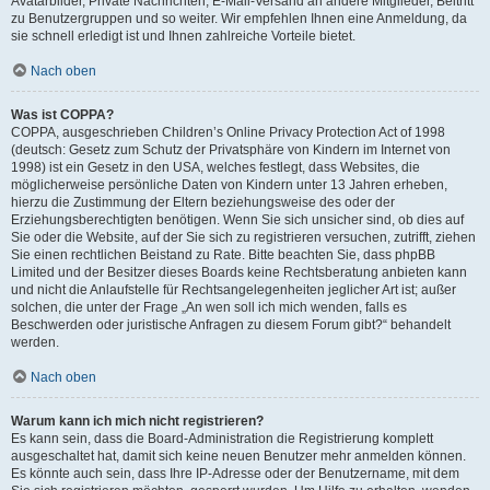
Avatarbilder, Private Nachrichten, E-Mail-Versand an andere Mitglieder, Beitritt
zu Benutzergruppen und so weiter. Wir empfehlen Ihnen eine Anmeldung, da
sie schnell erledigt ist und Ihnen zahlreiche Vorteile bietet.
Nach oben
Was ist COPPA?
COPPA, ausgeschrieben Children’s Online Privacy Protection Act of 1998
(deutsch: Gesetz zum Schutz der Privatsphäre von Kindern im Internet von
1998) ist ein Gesetz in den USA, welches festlegt, dass Websites, die
möglicherweise persönliche Daten von Kindern unter 13 Jahren erheben,
hierzu die Zustimmung der Eltern beziehungsweise des oder der
Erziehungsberechtigten benötigen. Wenn Sie sich unsicher sind, ob dies auf
Sie oder die Website, auf der Sie sich zu registrieren versuchen, zutrifft, ziehen
Sie einen rechtlichen Beistand zu Rate. Bitte beachten Sie, dass phpBB
Limited und der Besitzer dieses Boards keine Rechtsberatung anbieten kann
und nicht die Anlaufstelle für Rechtsangelegenheiten jeglicher Art ist; außer
solchen, die unter der Frage „An wen soll ich mich wenden, falls es
Beschwerden oder juristische Anfragen zu diesem Forum gibt?“ behandelt
werden.
Nach oben
Warum kann ich mich nicht registrieren?
Es kann sein, dass die Board-Administration die Registrierung komplett
ausgeschaltet hat, damit sich keine neuen Benutzer mehr anmelden können.
Es könnte auch sein, dass Ihre IP-Adresse oder der Benutzername, mit dem