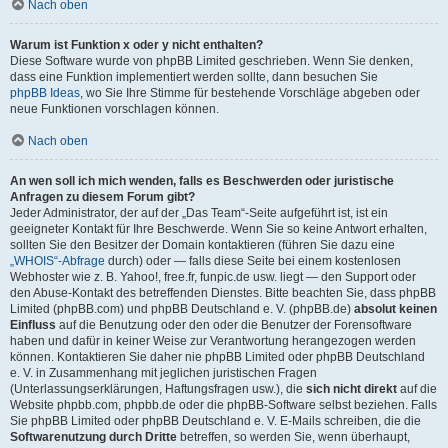
Nach oben
Warum ist Funktion x oder y nicht enthalten?
Diese Software wurde von phpBB Limited geschrieben. Wenn Sie denken,
dass eine Funktion implementiert werden sollte, dann besuchen Sie
phpBB Ideas
, wo Sie Ihre Stimme für bestehende Vorschläge abgeben oder
neue Funktionen vorschlagen können.
Nach oben
An wen soll ich mich wenden, falls es Beschwerden oder juristische
Anfragen zu diesem Forum gibt?
Jeder Administrator, der auf der „Das Team“-Seite aufgeführt ist, ist ein
geeigneter Kontakt für Ihre Beschwerde. Wenn Sie so keine Antwort erhalten,
sollten Sie den Besitzer der Domain kontaktieren (führen Sie dazu eine
„WHOIS“-Abfrage
durch) oder — falls diese Seite bei einem kostenlosen
Webhoster wie z. B. Yahoo!, free.fr, funpic.de usw. liegt — den Support oder
den Abuse-Kontakt des betreffenden Dienstes. Bitte beachten Sie, dass phpBB
Limited (phpBB.com) und phpBB Deutschland e. V. (phpBB.de)
absolut keinen
Einfluss
auf die Benutzung oder den oder die Benutzer der Forensoftware
haben und dafür in keiner Weise zur Verantwortung herangezogen werden
können. Kontaktieren Sie daher nie phpBB Limited oder phpBB Deutschland
e. V. in Zusammenhang mit jeglichen juristischen Fragen
(Unterlassungserklärungen, Haftungsfragen usw.), die
sich nicht direkt
auf die
Website phpbb.com, phpbb.de oder die phpBB-Software selbst beziehen. Falls
Sie phpBB Limited oder phpBB Deutschland e. V. E-Mails schreiben, die die
Softwarenutzung durch Dritte
betreffen, so werden Sie, wenn überhaupt,