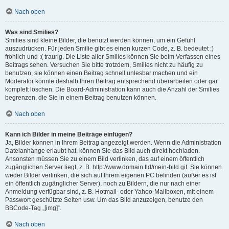
Nach oben
Was sind Smilies?
Smilies sind kleine Bilder, die benutzt werden können, um ein Gefühl
auszudrücken. Für jeden Smilie gibt es einen kurzen Code, z. B. bedeutet :)
fröhlich und :( traurig. Die Liste aller Smilies können Sie beim Verfassen eines
Beitrags sehen. Versuchen Sie bitte trotzdem, Smilies nicht zu häufig zu
benutzen, sie können einen Beitrag schnell unlesbar machen und ein
Moderator könnte deshalb Ihren Beitrag entsprechend überarbeiten oder gar
komplett löschen. Die Board-Administration kann auch die Anzahl der Smilies
begrenzen, die Sie in einem Beitrag benutzen können.
Nach oben
Kann ich Bilder in meine Beiträge einfügen?
Ja, Bilder können in Ihrem Beitrag angezeigt werden. Wenn die Administration
Dateianhänge erlaubt hat, können Sie das Bild auch direkt hochladen.
Ansonsten müssen Sie zu einem Bild verlinken, das auf einem öffentlich
zugänglichen Server liegt, z. B. http://www.domain.tld/mein-bild.gif. Sie können
weder Bilder verlinken, die sich auf Ihrem eigenen PC befinden (außer es ist
ein öffentlich zugänglicher Server), noch zu Bildern, die nur nach einer
Anmeldung verfügbar sind, z. B. Hotmail- oder Yahoo-Mailboxen, mit einem
Passwort geschützte Seiten usw. Um das Bild anzuzeigen, benutze den
BBCode-Tag „[img]“.
Nach oben