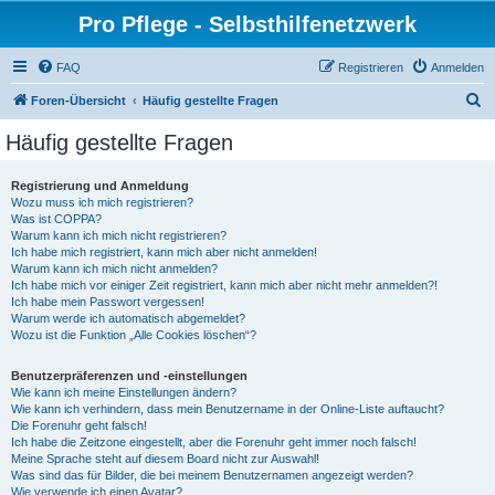
Pro Pflege - Selbsthilfenetzwerk
FAQ
Registrieren
Anmelden
S
Foren-Übersicht
Häufig gestellte Fragen
u
Häufig gestellte Fragen
c
h
Registrierung und Anmeldung
Wozu muss ich mich registrieren?
e
Was ist COPPA?
Warum kann ich mich nicht registrieren?
Ich habe mich registriert, kann mich aber nicht anmelden!
Warum kann ich mich nicht anmelden?
Ich habe mich vor einiger Zeit registriert, kann mich aber nicht mehr anmelden?!
Ich habe mein Passwort vergessen!
Warum werde ich automatisch abgemeldet?
Wozu ist die Funktion „Alle Cookies löschen“?
Benutzerpräferenzen und -einstellungen
Wie kann ich meine Einstellungen ändern?
Wie kann ich verhindern, dass mein Benutzername in der Online-Liste auftaucht?
Die Forenuhr geht falsch!
Ich habe die Zeitzone eingestellt, aber die Forenuhr geht immer noch falsch!
Meine Sprache steht auf diesem Board nicht zur Auswahl!
Was sind das für Bilder, die bei meinem Benutzernamen angezeigt werden?
Wie verwende ich einen Avatar?