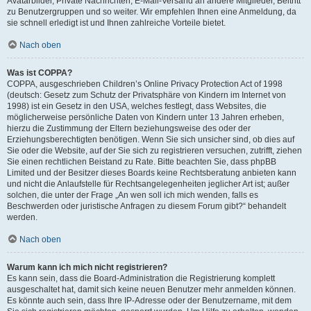
Avatarbilder, Private Nachrichten, E-Mail-Versand an andere Mitglieder, Beitritt
zu Benutzergruppen und so weiter. Wir empfehlen Ihnen eine Anmeldung, da
sie schnell erledigt ist und Ihnen zahlreiche Vorteile bietet.
Nach oben
Was ist COPPA?
COPPA, ausgeschrieben Children’s Online Privacy Protection Act of 1998
(deutsch: Gesetz zum Schutz der Privatsphäre von Kindern im Internet von
1998) ist ein Gesetz in den USA, welches festlegt, dass Websites, die
möglicherweise persönliche Daten von Kindern unter 13 Jahren erheben,
hierzu die Zustimmung der Eltern beziehungsweise des oder der
Erziehungsberechtigten benötigen. Wenn Sie sich unsicher sind, ob dies auf
Sie oder die Website, auf der Sie sich zu registrieren versuchen, zutrifft, ziehen
Sie einen rechtlichen Beistand zu Rate. Bitte beachten Sie, dass phpBB
Limited und der Besitzer dieses Boards keine Rechtsberatung anbieten kann
und nicht die Anlaufstelle für Rechtsangelegenheiten jeglicher Art ist; außer
solchen, die unter der Frage „An wen soll ich mich wenden, falls es
Beschwerden oder juristische Anfragen zu diesem Forum gibt?“ behandelt
werden.
Nach oben
Warum kann ich mich nicht registrieren?
Es kann sein, dass die Board-Administration die Registrierung komplett
ausgeschaltet hat, damit sich keine neuen Benutzer mehr anmelden können.
Es könnte auch sein, dass Ihre IP-Adresse oder der Benutzername, mit dem