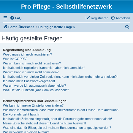
Pro Pflege - Selbsthilfenetzwerk
FAQ
Registrieren
Anmelden
S
Foren-Übersicht
Häufig gestellte Fragen
u
Häufig gestellte Fragen
c
h
Registrierung und Anmeldung
Wozu muss ich mich registrieren?
e
Was ist COPPA?
Warum kann ich mich nicht registrieren?
Ich habe mich registriert, kann mich aber nicht anmelden!
Warum kann ich mich nicht anmelden?
Ich habe mich vor einiger Zeit registriert, kann mich aber nicht mehr anmelden?!
Ich habe mein Passwort vergessen!
Warum werde ich automatisch abgemeldet?
Wozu ist die Funktion „Alle Cookies löschen“?
Benutzerpräferenzen und -einstellungen
Wie kann ich meine Einstellungen ändern?
Wie kann ich verhindern, dass mein Benutzername in der Online-Liste auftaucht?
Die Forenuhr geht falsch!
Ich habe die Zeitzone eingestellt, aber die Forenuhr geht immer noch falsch!
Meine Sprache steht auf diesem Board nicht zur Auswahl!
Was sind das für Bilder, die bei meinem Benutzernamen angezeigt werden?
Wie verwende ich einen Avatar?