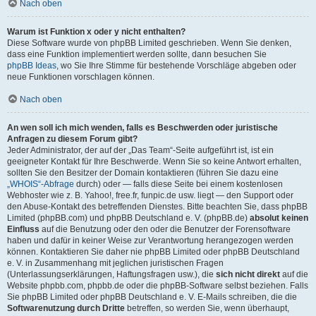
Nach oben
Warum ist Funktion x oder y nicht enthalten?
Diese Software wurde von phpBB Limited geschrieben. Wenn Sie denken,
dass eine Funktion implementiert werden sollte, dann besuchen Sie
phpBB Ideas
, wo Sie Ihre Stimme für bestehende Vorschläge abgeben oder
neue Funktionen vorschlagen können.
Nach oben
An wen soll ich mich wenden, falls es Beschwerden oder juristische
Anfragen zu diesem Forum gibt?
Jeder Administrator, der auf der „Das Team“-Seite aufgeführt ist, ist ein
geeigneter Kontakt für Ihre Beschwerde. Wenn Sie so keine Antwort erhalten,
sollten Sie den Besitzer der Domain kontaktieren (führen Sie dazu eine
„WHOIS“-Abfrage
durch) oder — falls diese Seite bei einem kostenlosen
Webhoster wie z. B. Yahoo!, free.fr, funpic.de usw. liegt — den Support oder
den Abuse-Kontakt des betreffenden Dienstes. Bitte beachten Sie, dass phpBB
Limited (phpBB.com) und phpBB Deutschland e. V. (phpBB.de)
absolut keinen
Einfluss
auf die Benutzung oder den oder die Benutzer der Forensoftware
haben und dafür in keiner Weise zur Verantwortung herangezogen werden
können. Kontaktieren Sie daher nie phpBB Limited oder phpBB Deutschland
e. V. in Zusammenhang mit jeglichen juristischen Fragen
(Unterlassungserklärungen, Haftungsfragen usw.), die
sich nicht direkt
auf die
Website phpbb.com, phpbb.de oder die phpBB-Software selbst beziehen. Falls
Sie phpBB Limited oder phpBB Deutschland e. V. E-Mails schreiben, die die
Softwarenutzung durch Dritte
betreffen, so werden Sie, wenn überhaupt,