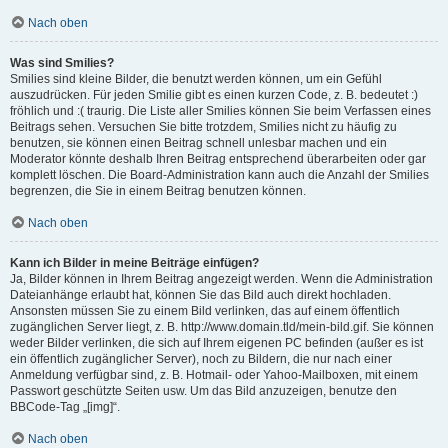
Nach oben
Was sind Smilies?
Smilies sind kleine Bilder, die benutzt werden können, um ein Gefühl
auszudrücken. Für jeden Smilie gibt es einen kurzen Code, z. B. bedeutet :)
fröhlich und :( traurig. Die Liste aller Smilies können Sie beim Verfassen eines
Beitrags sehen. Versuchen Sie bitte trotzdem, Smilies nicht zu häufig zu
benutzen, sie können einen Beitrag schnell unlesbar machen und ein
Moderator könnte deshalb Ihren Beitrag entsprechend überarbeiten oder gar
komplett löschen. Die Board-Administration kann auch die Anzahl der Smilies
begrenzen, die Sie in einem Beitrag benutzen können.
Nach oben
Kann ich Bilder in meine Beiträge einfügen?
Ja, Bilder können in Ihrem Beitrag angezeigt werden. Wenn die Administration
Dateianhänge erlaubt hat, können Sie das Bild auch direkt hochladen.
Ansonsten müssen Sie zu einem Bild verlinken, das auf einem öffentlich
zugänglichen Server liegt, z. B. http://www.domain.tld/mein-bild.gif. Sie können
weder Bilder verlinken, die sich auf Ihrem eigenen PC befinden (außer es ist
ein öffentlich zugänglicher Server), noch zu Bildern, die nur nach einer
Anmeldung verfügbar sind, z. B. Hotmail- oder Yahoo-Mailboxen, mit einem
Passwort geschützte Seiten usw. Um das Bild anzuzeigen, benutze den
BBCode-Tag „[img]“.
Nach oben