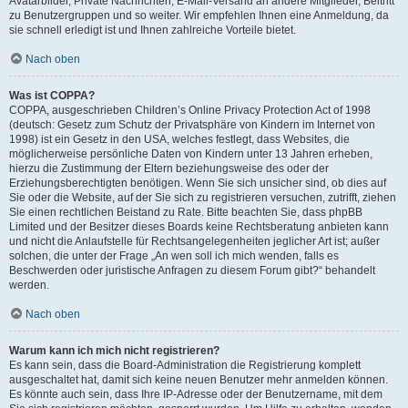
Avatarbilder, Private Nachrichten, E-Mail-Versand an andere Mitglieder, Beitritt
zu Benutzergruppen und so weiter. Wir empfehlen Ihnen eine Anmeldung, da
sie schnell erledigt ist und Ihnen zahlreiche Vorteile bietet.
Nach oben
Was ist COPPA?
COPPA, ausgeschrieben Children’s Online Privacy Protection Act of 1998
(deutsch: Gesetz zum Schutz der Privatsphäre von Kindern im Internet von
1998) ist ein Gesetz in den USA, welches festlegt, dass Websites, die
möglicherweise persönliche Daten von Kindern unter 13 Jahren erheben,
hierzu die Zustimmung der Eltern beziehungsweise des oder der
Erziehungsberechtigten benötigen. Wenn Sie sich unsicher sind, ob dies auf
Sie oder die Website, auf der Sie sich zu registrieren versuchen, zutrifft, ziehen
Sie einen rechtlichen Beistand zu Rate. Bitte beachten Sie, dass phpBB
Limited und der Besitzer dieses Boards keine Rechtsberatung anbieten kann
und nicht die Anlaufstelle für Rechtsangelegenheiten jeglicher Art ist; außer
solchen, die unter der Frage „An wen soll ich mich wenden, falls es
Beschwerden oder juristische Anfragen zu diesem Forum gibt?“ behandelt
werden.
Nach oben
Warum kann ich mich nicht registrieren?
Es kann sein, dass die Board-Administration die Registrierung komplett
ausgeschaltet hat, damit sich keine neuen Benutzer mehr anmelden können.
Es könnte auch sein, dass Ihre IP-Adresse oder der Benutzername, mit dem