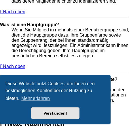
dass deren Mitglieder leichter zu identifizieren sind.
Nach oben
Was ist eine Hauptgruppe?
Wenn Sie Mitglied in mehr als einer Benutzergruppe sind,
dient die Hauptgruppe dazu, Ihre Gruppenfarbe sowie
den Gruppenrang, der bei Ihnen standardmäßig
angezeigt wird, festzulegen. Ein Administrator kann Ihnen
die Berechtigung geben, Ihre Hauptgruppe im
persönlichen Bereich selbst festzulegen.
Nach oben
Was bedeutet der „Das Team“-Link auf der Startseite?
Diese Website nutzt Cookies, um Ihnen den
Auf dieser Seite finden Sie eine Auflistung des
Forenteams, einschließlich der Administratoren und der
bestmöglichen Komfort bei der Nutzung zu
Moderatoren. Sie finden hier auch weitere Informationen
bieten.
Mehr erfahren
wie die Foren, die diese im Einzelnen moderieren.
Nach oben
Verstanden!
Private Nachrichten