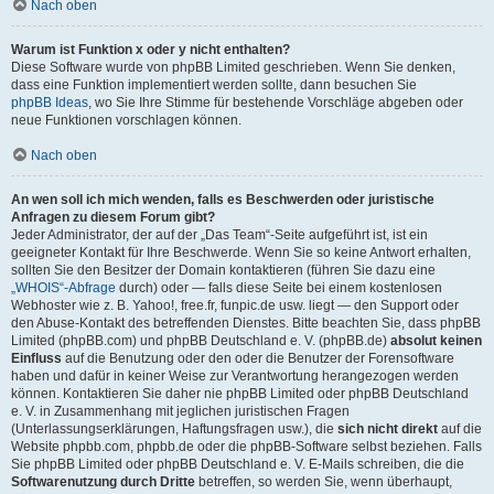
Nach oben
Warum ist Funktion x oder y nicht enthalten?
Diese Software wurde von phpBB Limited geschrieben. Wenn Sie denken,
dass eine Funktion implementiert werden sollte, dann besuchen Sie
phpBB Ideas
, wo Sie Ihre Stimme für bestehende Vorschläge abgeben oder
neue Funktionen vorschlagen können.
Nach oben
An wen soll ich mich wenden, falls es Beschwerden oder juristische
Anfragen zu diesem Forum gibt?
Jeder Administrator, der auf der „Das Team“-Seite aufgeführt ist, ist ein
geeigneter Kontakt für Ihre Beschwerde. Wenn Sie so keine Antwort erhalten,
sollten Sie den Besitzer der Domain kontaktieren (führen Sie dazu eine
„WHOIS“-Abfrage
durch) oder — falls diese Seite bei einem kostenlosen
Webhoster wie z. B. Yahoo!, free.fr, funpic.de usw. liegt — den Support oder
den Abuse-Kontakt des betreffenden Dienstes. Bitte beachten Sie, dass phpBB
Limited (phpBB.com) und phpBB Deutschland e. V. (phpBB.de)
absolut keinen
Einfluss
auf die Benutzung oder den oder die Benutzer der Forensoftware
haben und dafür in keiner Weise zur Verantwortung herangezogen werden
können. Kontaktieren Sie daher nie phpBB Limited oder phpBB Deutschland
e. V. in Zusammenhang mit jeglichen juristischen Fragen
(Unterlassungserklärungen, Haftungsfragen usw.), die
sich nicht direkt
auf die
Website phpbb.com, phpbb.de oder die phpBB-Software selbst beziehen. Falls
Sie phpBB Limited oder phpBB Deutschland e. V. E-Mails schreiben, die die
Softwarenutzung durch Dritte
betreffen, so werden Sie, wenn überhaupt,