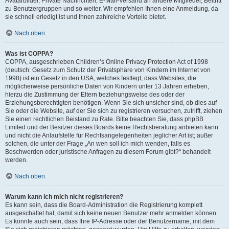
Avatarbilder, Private Nachrichten, E-Mail-Versand an andere Mitglieder, Beitritt
zu Benutzergruppen und so weiter. Wir empfehlen Ihnen eine Anmeldung, da
sie schnell erledigt ist und Ihnen zahlreiche Vorteile bietet.
Nach oben
Was ist COPPA?
COPPA, ausgeschrieben Children’s Online Privacy Protection Act of 1998
(deutsch: Gesetz zum Schutz der Privatsphäre von Kindern im Internet von
1998) ist ein Gesetz in den USA, welches festlegt, dass Websites, die
möglicherweise persönliche Daten von Kindern unter 13 Jahren erheben,
hierzu die Zustimmung der Eltern beziehungsweise des oder der
Erziehungsberechtigten benötigen. Wenn Sie sich unsicher sind, ob dies auf
Sie oder die Website, auf der Sie sich zu registrieren versuchen, zutrifft, ziehen
Sie einen rechtlichen Beistand zu Rate. Bitte beachten Sie, dass phpBB
Limited und der Besitzer dieses Boards keine Rechtsberatung anbieten kann
und nicht die Anlaufstelle für Rechtsangelegenheiten jeglicher Art ist; außer
solchen, die unter der Frage „An wen soll ich mich wenden, falls es
Beschwerden oder juristische Anfragen zu diesem Forum gibt?“ behandelt
werden.
Nach oben
Warum kann ich mich nicht registrieren?
Es kann sein, dass die Board-Administration die Registrierung komplett
ausgeschaltet hat, damit sich keine neuen Benutzer mehr anmelden können.
Es könnte auch sein, dass Ihre IP-Adresse oder der Benutzername, mit dem