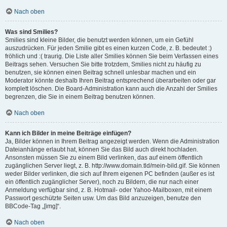
Nach oben
Was sind Smilies?
Smilies sind kleine Bilder, die benutzt werden können, um ein Gefühl
auszudrücken. Für jeden Smilie gibt es einen kurzen Code, z. B. bedeutet :)
fröhlich und :( traurig. Die Liste aller Smilies können Sie beim Verfassen eines
Beitrags sehen. Versuchen Sie bitte trotzdem, Smilies nicht zu häufig zu
benutzen, sie können einen Beitrag schnell unlesbar machen und ein
Moderator könnte deshalb Ihren Beitrag entsprechend überarbeiten oder gar
komplett löschen. Die Board-Administration kann auch die Anzahl der Smilies
begrenzen, die Sie in einem Beitrag benutzen können.
Nach oben
Kann ich Bilder in meine Beiträge einfügen?
Ja, Bilder können in Ihrem Beitrag angezeigt werden. Wenn die Administration
Dateianhänge erlaubt hat, können Sie das Bild auch direkt hochladen.
Ansonsten müssen Sie zu einem Bild verlinken, das auf einem öffentlich
zugänglichen Server liegt, z. B. http://www.domain.tld/mein-bild.gif. Sie können
weder Bilder verlinken, die sich auf Ihrem eigenen PC befinden (außer es ist
ein öffentlich zugänglicher Server), noch zu Bildern, die nur nach einer
Anmeldung verfügbar sind, z. B. Hotmail- oder Yahoo-Mailboxen, mit einem
Passwort geschützte Seiten usw. Um das Bild anzuzeigen, benutze den
BBCode-Tag „[img]“.
Nach oben