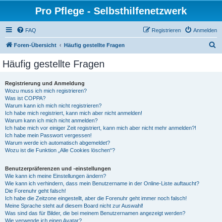
Pro Pflege - Selbsthilfenetzwerk
FAQ
Registrieren
Anmelden
S
Foren-Übersicht
Häufig gestellte Fragen
u
Häufig gestellte Fragen
c
h
Registrierung und Anmeldung
Wozu muss ich mich registrieren?
e
Was ist COPPA?
Warum kann ich mich nicht registrieren?
Ich habe mich registriert, kann mich aber nicht anmelden!
Warum kann ich mich nicht anmelden?
Ich habe mich vor einiger Zeit registriert, kann mich aber nicht mehr anmelden?!
Ich habe mein Passwort vergessen!
Warum werde ich automatisch abgemeldet?
Wozu ist die Funktion „Alle Cookies löschen“?
Benutzerpräferenzen und -einstellungen
Wie kann ich meine Einstellungen ändern?
Wie kann ich verhindern, dass mein Benutzername in der Online-Liste auftaucht?
Die Forenuhr geht falsch!
Ich habe die Zeitzone eingestellt, aber die Forenuhr geht immer noch falsch!
Meine Sprache steht auf diesem Board nicht zur Auswahl!
Was sind das für Bilder, die bei meinem Benutzernamen angezeigt werden?
Wie verwende ich einen Avatar?