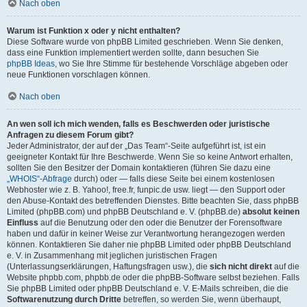
Nach oben
Warum ist Funktion x oder y nicht enthalten?
Diese Software wurde von phpBB Limited geschrieben. Wenn Sie denken,
dass eine Funktion implementiert werden sollte, dann besuchen Sie
phpBB Ideas
, wo Sie Ihre Stimme für bestehende Vorschläge abgeben oder
neue Funktionen vorschlagen können.
Nach oben
An wen soll ich mich wenden, falls es Beschwerden oder juristische
Anfragen zu diesem Forum gibt?
Jeder Administrator, der auf der „Das Team“-Seite aufgeführt ist, ist ein
geeigneter Kontakt für Ihre Beschwerde. Wenn Sie so keine Antwort erhalten,
sollten Sie den Besitzer der Domain kontaktieren (führen Sie dazu eine
„WHOIS“-Abfrage
durch) oder — falls diese Seite bei einem kostenlosen
Webhoster wie z. B. Yahoo!, free.fr, funpic.de usw. liegt — den Support oder
den Abuse-Kontakt des betreffenden Dienstes. Bitte beachten Sie, dass phpBB
Limited (phpBB.com) und phpBB Deutschland e. V. (phpBB.de)
absolut keinen
Einfluss
auf die Benutzung oder den oder die Benutzer der Forensoftware
haben und dafür in keiner Weise zur Verantwortung herangezogen werden
können. Kontaktieren Sie daher nie phpBB Limited oder phpBB Deutschland
e. V. in Zusammenhang mit jeglichen juristischen Fragen
(Unterlassungserklärungen, Haftungsfragen usw.), die
sich nicht direkt
auf die
Website phpbb.com, phpbb.de oder die phpBB-Software selbst beziehen. Falls
Sie phpBB Limited oder phpBB Deutschland e. V. E-Mails schreiben, die die
Softwarenutzung durch Dritte
betreffen, so werden Sie, wenn überhaupt,