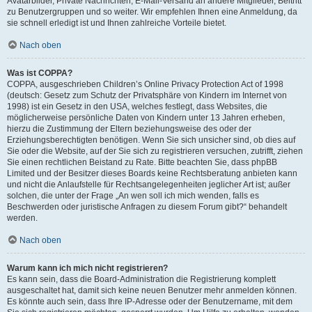
Avatarbilder, Private Nachrichten, E-Mail-Versand an andere Mitglieder, Beitritt
zu Benutzergruppen und so weiter. Wir empfehlen Ihnen eine Anmeldung, da
sie schnell erledigt ist und Ihnen zahlreiche Vorteile bietet.
Nach oben
Was ist COPPA?
COPPA, ausgeschrieben Children’s Online Privacy Protection Act of 1998
(deutsch: Gesetz zum Schutz der Privatsphäre von Kindern im Internet von
1998) ist ein Gesetz in den USA, welches festlegt, dass Websites, die
möglicherweise persönliche Daten von Kindern unter 13 Jahren erheben,
hierzu die Zustimmung der Eltern beziehungsweise des oder der
Erziehungsberechtigten benötigen. Wenn Sie sich unsicher sind, ob dies auf
Sie oder die Website, auf der Sie sich zu registrieren versuchen, zutrifft, ziehen
Sie einen rechtlichen Beistand zu Rate. Bitte beachten Sie, dass phpBB
Limited und der Besitzer dieses Boards keine Rechtsberatung anbieten kann
und nicht die Anlaufstelle für Rechtsangelegenheiten jeglicher Art ist; außer
solchen, die unter der Frage „An wen soll ich mich wenden, falls es
Beschwerden oder juristische Anfragen zu diesem Forum gibt?“ behandelt
werden.
Nach oben
Warum kann ich mich nicht registrieren?
Es kann sein, dass die Board-Administration die Registrierung komplett
ausgeschaltet hat, damit sich keine neuen Benutzer mehr anmelden können.
Es könnte auch sein, dass Ihre IP-Adresse oder der Benutzername, mit dem