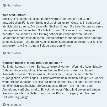
Nach oben
Was sind Smilies?
Smilies sind kleine Bilder, die benutzt werden können, um ein Gefühl
auszudrücken. Für jeden Smilie gibt es einen kurzen Code, z. B. bedeutet :)
fröhlich und :( traurig. Die Liste aller Smilies können Sie beim Verfassen eines
Beitrags sehen. Versuchen Sie bitte trotzdem, Smilies nicht zu häufig zu
benutzen, sie können einen Beitrag schnell unlesbar machen und ein
Moderator könnte deshalb Ihren Beitrag entsprechend überarbeiten oder gar
komplett löschen. Die Board-Administration kann auch die Anzahl der Smilies
begrenzen, die Sie in einem Beitrag benutzen können.
Nach oben
Kann ich Bilder in meine Beiträge einfügen?
Ja, Bilder können in Ihrem Beitrag angezeigt werden. Wenn die Administration
Dateianhänge erlaubt hat, können Sie das Bild auch direkt hochladen.
Ansonsten müssen Sie zu einem Bild verlinken, das auf einem öffentlich
zugänglichen Server liegt, z. B. http://www.domain.tld/mein-bild.gif. Sie können
weder Bilder verlinken, die sich auf Ihrem eigenen PC befinden (außer es ist
ein öffentlich zugänglicher Server), noch zu Bildern, die nur nach einer
Anmeldung verfügbar sind, z. B. Hotmail- oder Yahoo-Mailboxen, mit einem
Passwort geschützte Seiten usw. Um das Bild anzuzeigen, benutze den
BBCode-Tag „[img]“.
Nach oben