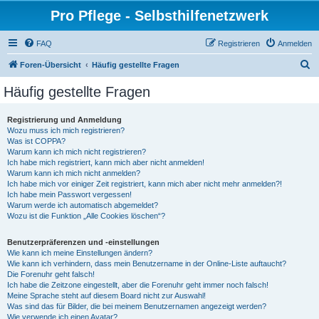
Pro Pflege - Selbsthilfenetzwerk
FAQ
Registrieren
Anmelden
S
Foren-Übersicht
Häufig gestellte Fragen
u
Häufig gestellte Fragen
c
h
Registrierung und Anmeldung
Wozu muss ich mich registrieren?
e
Was ist COPPA?
Warum kann ich mich nicht registrieren?
Ich habe mich registriert, kann mich aber nicht anmelden!
Warum kann ich mich nicht anmelden?
Ich habe mich vor einiger Zeit registriert, kann mich aber nicht mehr anmelden?!
Ich habe mein Passwort vergessen!
Warum werde ich automatisch abgemeldet?
Wozu ist die Funktion „Alle Cookies löschen“?
Benutzerpräferenzen und -einstellungen
Wie kann ich meine Einstellungen ändern?
Wie kann ich verhindern, dass mein Benutzername in der Online-Liste auftaucht?
Die Forenuhr geht falsch!
Ich habe die Zeitzone eingestellt, aber die Forenuhr geht immer noch falsch!
Meine Sprache steht auf diesem Board nicht zur Auswahl!
Was sind das für Bilder, die bei meinem Benutzernamen angezeigt werden?
Wie verwende ich einen Avatar?